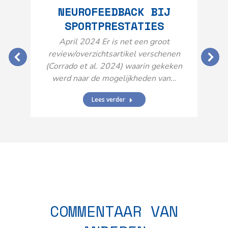
NEUROFEEDBACK BIJ
SPORTPRESTATIES
O
April 2024 Er is net een groot
review/overzichtsartikel verschenen
(Corrado et al. 2024) waarin gekeken
werd naar de mogelijkheden van…
Lees verder
N
n
COMMENTAAR VAN