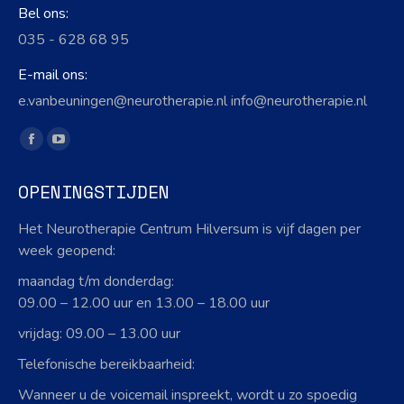
Bel ons:
035 - 628 68 95
E-mail ons:
e.vanbeuningen@neurotherapie.nl info@neurotherapie.nl
Vind ons op:
Facebook
YouTube
page
page
OPENINGSTIJDEN
opens
opens
in
in
Het Neurotherapie Centrum Hilversum is vijf dagen per
new
new
week geopend:
window
window
maandag t/m donderdag:
09.00 – 12.00 uur en 13.00 – 18.00 uur
vrijdag: 09.00 – 13.00 uur
Telefonische bereikbaarheid:
Wanneer u de voicemail inspreekt, wordt u zo spoedig