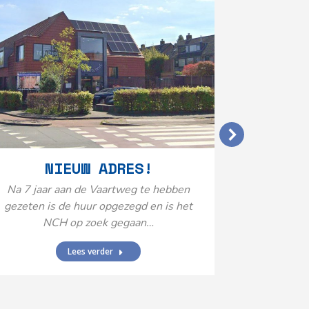
VERGO
NIEUW ADRES!
20
Na 7 jaar aan de Vaartweg te hebben
gezeten is de huur opgezegd en is het
Het Neuro
NCH op zoek gegaan…
is aange
Federatie 
Lees verder
federatie