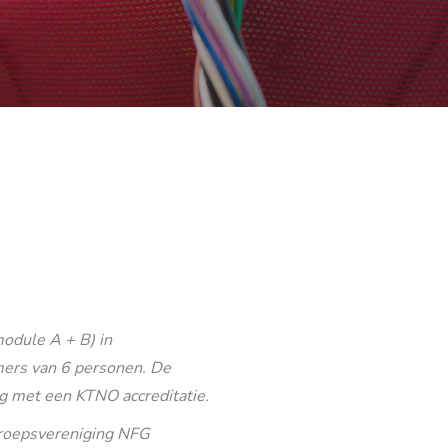
odule A + B) in
ers van 6 personen. De
g met een KTNO accreditatie.
eroepsvereniging NFG