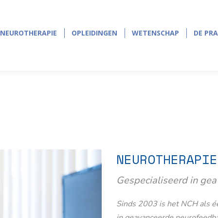
NEUROTHERAPIE
OPLEIDINGEN
WETENSCHAP
DE PRA
NEUROTHERAPIE
OPLEIDINGEN
WETENSCHAP
DE PRA
NEUROTHERAPIE
Gespecialiseerd in ge
Sinds 2003 is het NCH als éé
in geavanceerde neurofeedb