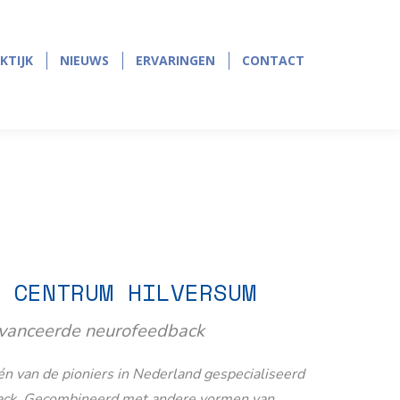
page
page
opens
opens
in
in
KTIJK
NIEUWS
ERVARINGEN
CONTACT
KTIJK
NIEUWS
ERVARINGEN
CONTACT
new
new
window
window
 CENTRUM HILVERSUM
avanceerde neurofeedback
n van de pioniers in Nederland gespecialiseerd
ack. Gecombineerd met andere vormen van