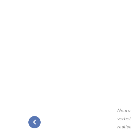
Neurof
verbet
realise