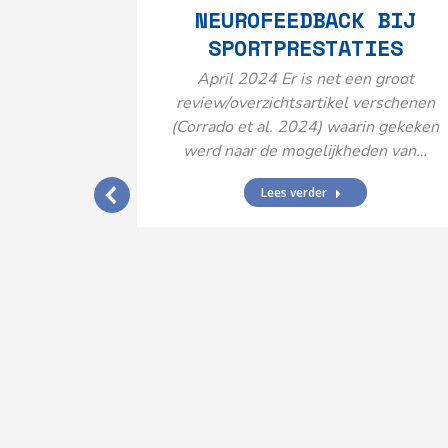
NEUROFEEDBACK BIJ
SPORTPRESTATIES
April 2024 Er is net een groot
review/overzichtsartikel verschenen
(Corrado et al. 2024) waarin gekeken
werd naar de mogelijkheden van…
Lees verder
IJ EEN
N’
ende vormen
aard met
ties en dus
rengt…