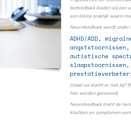
biofeedback bieden wij een u
een kleine praktijk waarin m
Neurofeedback wordt onder m
ADHD/ADD, migrain
angststoornissen,
autistische spect
slaapstoornissen,
prestatieverbeter
(staat uw klacht er niet bij? 
hier worden genoemd)
Neurofeedback traint de her
klachten en symptomen verm