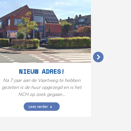
VERGO
NIEUW ADRES!
20
Na 7 jaar aan de Vaartweg te hebben
gezeten is de huur opgezegd en is het
Het Neuro
NCH op zoek gegaan…
is aange
Federatie 
Lees verder
federatie