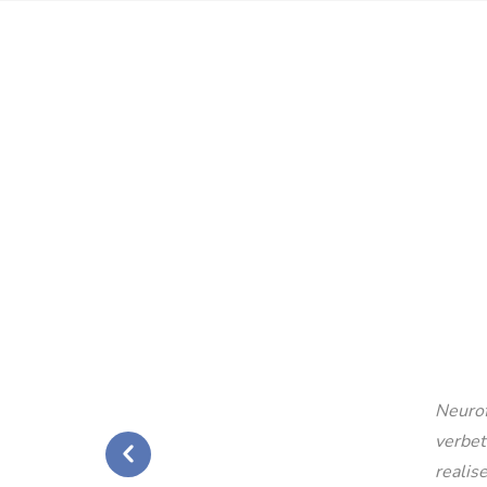
Neurof
verbet
realise