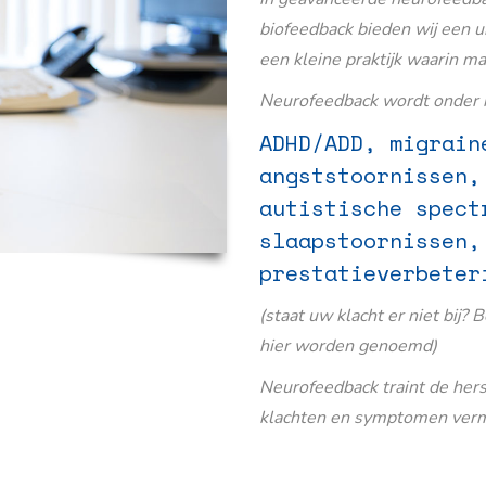
biofeedback bieden wij een u
een kleine praktijk waarin m
Neurofeedback wordt onder m
ADHD/ADD, migrain
angststoornissen,
autistische spect
slaapstoornissen,
prestatieverbeter
(staat uw klacht er niet bij? 
hier worden genoemd)
Neurofeedback traint de her
klachten en symptomen verm