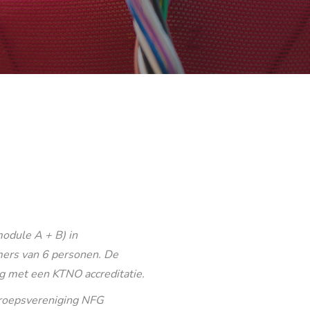
odule A + B) in
ers van 6 personen. De
g met een KTNO accreditatie.
eroepsvereniging NFG