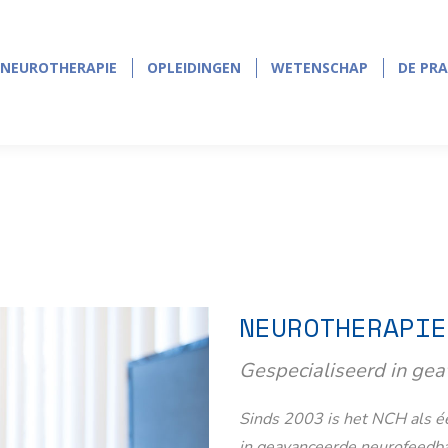
NEUROTHERAPIE
OPLEIDINGEN
WETENSCHAP
DE PRA
NEUROTHERAPIE
OPLEIDINGEN
WETENSCHAP
DE PRA
NEUROTHERAPIE
Gespecialiseerd in ge
Sinds 2003 is het NCH als éé
in geavanceerde neurofeedb