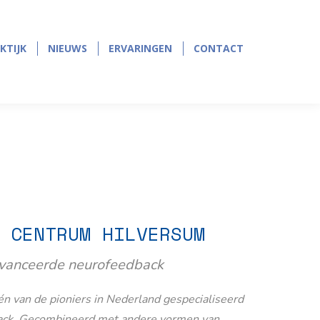
page
page
opens
opens
in
in
KTIJK
NIEUWS
ERVARINGEN
CONTACT
KTIJK
NIEUWS
ERVARINGEN
CONTACT
new
new
window
window
 CENTRUM HILVERSUM
avanceerde neurofeedback
n van de pioniers in Nederland gespecialiseerd
ack. Gecombineerd met andere vormen van