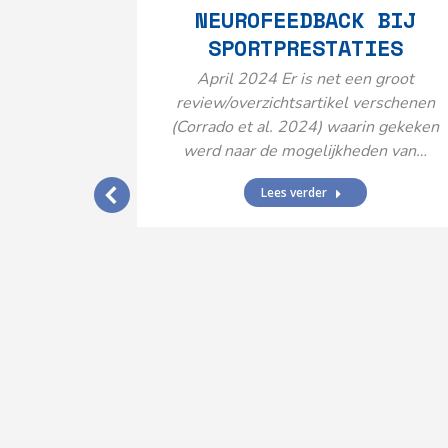
NEUROFEEDBACK BIJ
SPORTPRESTATIES
April 2024 Er is net een groot
review/overzichtsartikel verschenen
(Corrado et al. 2024) waarin gekeken
werd naar de mogelijkheden van…
Lees verder
IJ EEN
N’
ende vormen
aard met
ties en dus
rengt…