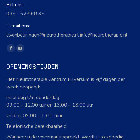
Bel ons:
035 - 628 68 95
E-mail ons:
e.vanbeuningen@neurotherapie.nl info@neurotherapie.nl
Vind ons op:
Facebook
YouTube
page
page
OPENINGSTIJDEN
opens
opens
in
in
Het Neurotherapie Centrum Hilversum is vijf dagen per
new
new
week geopend:
window
window
maandag t/m donderdag:
09.00 – 12.00 uur en 13.00 – 18.00 uur
vrijdag: 09.00 – 13.00 uur
Telefonische bereikbaarheid:
Wanneer u de voicemail inspreekt, wordt u zo spoedig