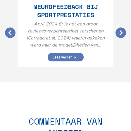
NEUROFEEDBACK BIJ
SPORTPRESTATIES
O
April 2024 Er is net een groot
review/overzichtsartikel verschenen
(Corrado et al. 2024) waarin gekeken
werd naar de mogelijkheden van…
Lees verder
N
n
COMMENTAAR VAN