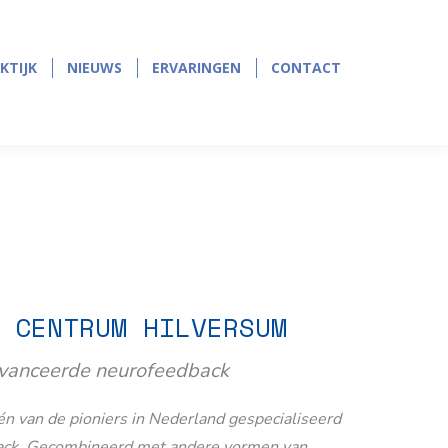
page
page
opens
opens
in
in
KTIJK
NIEUWS
ERVARINGEN
CONTACT
KTIJK
NIEUWS
ERVARINGEN
CONTACT
new
new
window
window
 CENTRUM HILVERSUM
avanceerde neurofeedback
n van de pioniers in Nederland gespecialiseerd
ack. Gecombineerd met andere vormen van