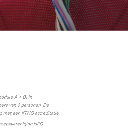
odule A + B) in
ers van 6 personen. De
g met een KTNO accreditatie.
eroepsvereniging NFG