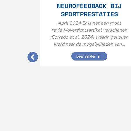
NEUROFEEDBACK BIJ
SPORTPRESTATIES
April 2024 Er is net een groot
review/overzichtsartikel verschenen
(Corrado et al. 2024) waarin gekeken
werd naar de mogelijkheden van…
Lees verder
IJ EEN
N’
ende vormen
aard met
ties en dus
rengt…