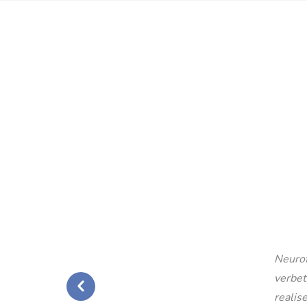
Neurof
verbet
realise