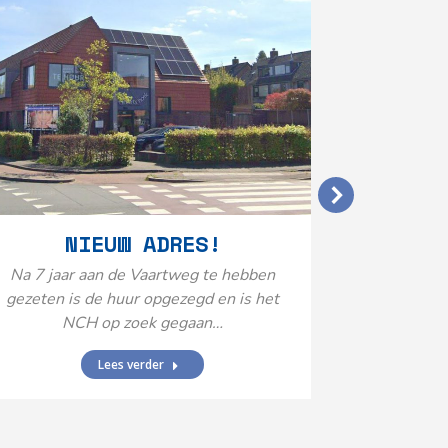
VERGO
NIEUW ADRES!
20
Na 7 jaar aan de Vaartweg te hebben
gezeten is de huur opgezegd en is het
Het Neuro
NCH op zoek gegaan…
is aange
Federatie 
Lees verder
federatie