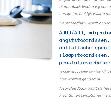
biofeedback bieden wij een u
een kleine praktijk waarin m
Neurofeedback wordt onder m
ADHD/ADD, migrain
angststoornissen,
autistische spect
slaapstoornissen,
prestatieverbeter
(staat uw klacht er niet bij? 
hier worden genoemd)
Neurofeedback traint de her
klachten en symptomen verm