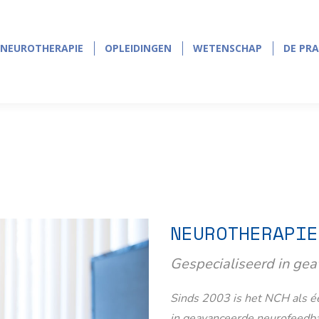
NEUROTHERAPIE
OPLEIDINGEN
WETENSCHAP
DE PRA
NEUROTHERAPIE
OPLEIDINGEN
WETENSCHAP
DE PRA
NEUROTHERAPIE
Gespecialiseerd in ge
Sinds 2003 is het NCH als éé
in geavanceerde neurofeedb