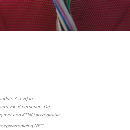
odule A + B) in
ers van 6 personen. De
g met een KTNO accreditatie.
eroepsvereniging NFG