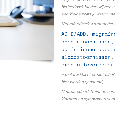
biofeedback bieden wij een u
een kleine praktijk waarin m
Neurofeedback wordt onder m
ADHD/ADD, migrain
angststoornissen,
autistische spect
slaapstoornissen,
prestatieverbeter
(staat uw klacht er niet bij? 
hier worden genoemd)
Neurofeedback traint de her
klachten en symptomen verm