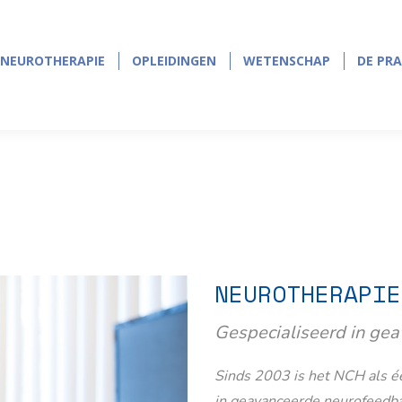
NEUROTHERAPIE
OPLEIDINGEN
WETENSCHAP
DE PRA
NEUROTHERAPIE
OPLEIDINGEN
WETENSCHAP
DE PRA
NEUROTHERAPIE
Gespecialiseerd in ge
Sinds 2003 is het NCH als éé
in geavanceerde neurofeedb