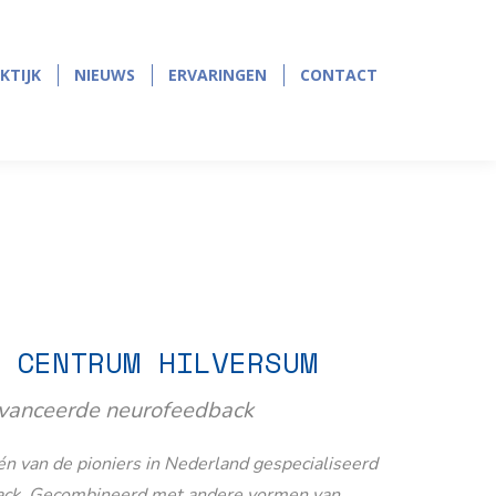
page
page
opens
opens
in
in
KTIJK
NIEUWS
ERVARINGEN
CONTACT
KTIJK
NIEUWS
ERVARINGEN
CONTACT
new
new
window
window
 CENTRUM HILVERSUM
avanceerde neurofeedback
n van de pioniers in Nederland gespecialiseerd
ack. Gecombineerd met andere vormen van