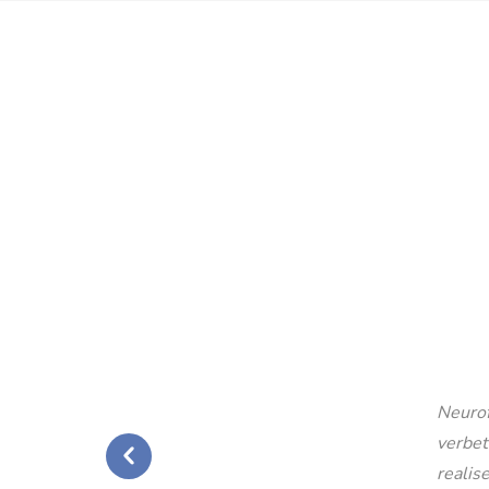
Neurof
verbet
realise