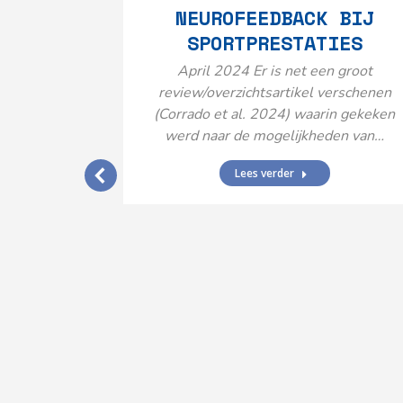
NEUROFEEDBACK BIJ
SPORTPRESTATIES
April 2024 Er is net een groot
review/overzichtsartikel verschenen
(Corrado et al. 2024) waarin gekeken
werd naar de mogelijkheden van…
Lees verder
IJ EEN
N’
ende vormen
aard met
ties en dus
rengt…