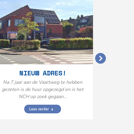
VERGO
NIEUW ADRES!
20
Na 7 jaar aan de Vaartweg te hebben
gezeten is de huur opgezegd en is het
Het Neuro
NCH op zoek gegaan…
is aange
Federatie 
Lees verder
federatie