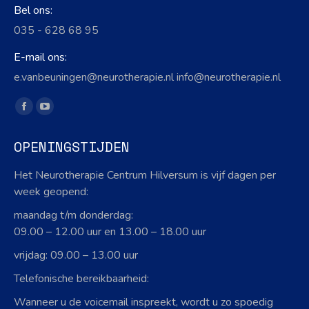
Bel ons:
035 - 628 68 95
E-mail ons:
e.vanbeuningen@neurotherapie.nl info@neurotherapie.nl
Vind ons op:
Facebook
YouTube
page
page
OPENINGSTIJDEN
opens
opens
in
in
Het Neurotherapie Centrum Hilversum is vijf dagen per
new
new
week geopend:
window
window
maandag t/m donderdag:
09.00 – 12.00 uur en 13.00 – 18.00 uur
vrijdag: 09.00 – 13.00 uur
Telefonische bereikbaarheid:
Wanneer u de voicemail inspreekt, wordt u zo spoedig