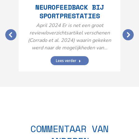
NEUROFEEDBACK BIJ
SPORTPRESTATIES
O
April 2024 Er is net een groot
review/overzichtsartikel verschenen
(Corrado et al. 2024) waarin gekeken
werd naar de mogelijkheden van…
Lees verder
N
n
COMMENTAAR VAN