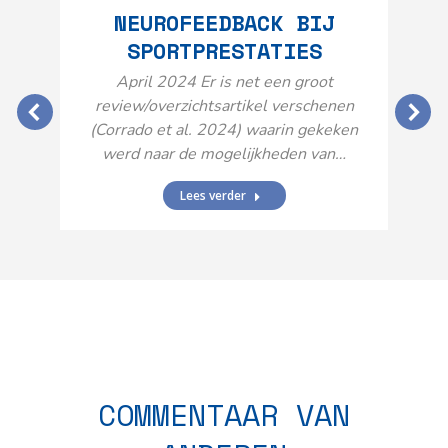
NEUROFEEDBACK BIJ
SPORTPRESTATIES
O
April 2024 Er is net een groot
review/overzichtsartikel verschenen
(Corrado et al. 2024) waarin gekeken
werd naar de mogelijkheden van…
Lees verder
N
n
COMMENTAAR VAN