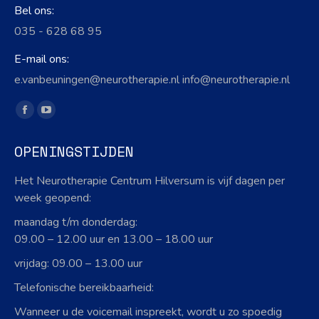
Bel ons:
035 - 628 68 95
E-mail ons:
e.vanbeuningen@neurotherapie.nl info@neurotherapie.nl
Vind ons op:
Facebook
YouTube
page
page
OPENINGSTIJDEN
opens
opens
in
in
Het Neurotherapie Centrum Hilversum is vijf dagen per
new
new
week geopend:
window
window
maandag t/m donderdag:
09.00 – 12.00 uur en 13.00 – 18.00 uur
vrijdag: 09.00 – 13.00 uur
Telefonische bereikbaarheid:
Wanneer u de voicemail inspreekt, wordt u zo spoedig