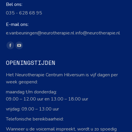
Bel ons:
035 - 628 68 95
E-mail ons:
e.vanbeuningen@neurotherapie.nl info@neurotherapie.nl
Vind ons op:
Facebook
YouTube
page
page
OPENINGSTIJDEN
opens
opens
in
in
Het Neurotherapie Centrum Hilversum is vijf dagen per
new
new
week geopend:
window
window
maandag t/m donderdag:
09.00 – 12.00 uur en 13.00 – 18.00 uur
vrijdag: 09.00 – 13.00 uur
Telefonische bereikbaarheid:
Wanneer u de voicemail inspreekt, wordt u zo spoedig