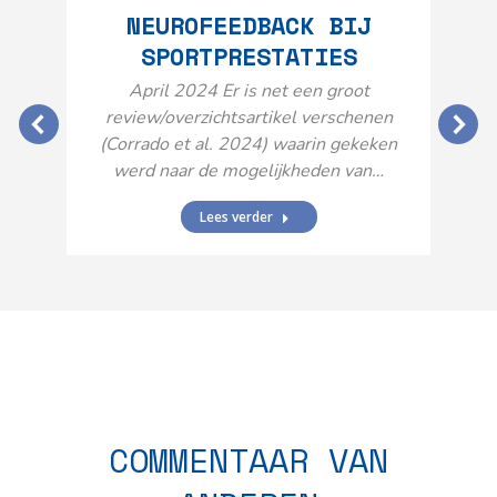
NEUROFEEDBACK BIJ
SPORTPRESTATIES
O
April 2024 Er is net een groot
review/overzichtsartikel verschenen
(Corrado et al. 2024) waarin gekeken
werd naar de mogelijkheden van…
Lees verder
N
n
COMMENTAAR VAN