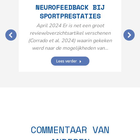
NEUROFEEDBACK BIJ
SPORTPRESTATIES
O
April 2024 Er is net een groot
review/overzichtsartikel verschenen
(Corrado et al. 2024) waarin gekeken
werd naar de mogelijkheden van…
Lees verder
N
n
COMMENTAAR VAN