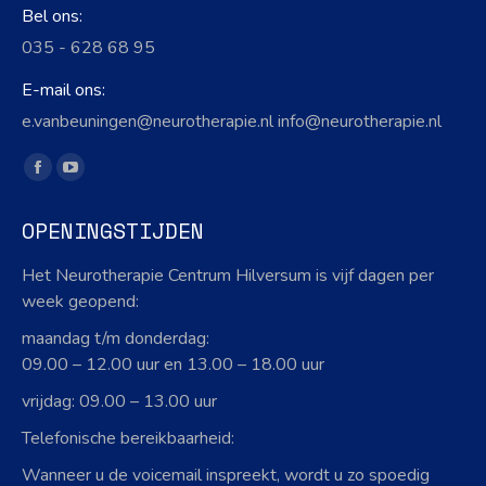
Bel ons:
035 - 628 68 95
E-mail ons:
e.vanbeuningen@neurotherapie.nl info@neurotherapie.nl
Vind ons op:
Facebook
YouTube
page
page
OPENINGSTIJDEN
opens
opens
in
in
Het Neurotherapie Centrum Hilversum is vijf dagen per
new
new
week geopend:
window
window
maandag t/m donderdag:
09.00 – 12.00 uur en 13.00 – 18.00 uur
vrijdag: 09.00 – 13.00 uur
Telefonische bereikbaarheid:
Wanneer u de voicemail inspreekt, wordt u zo spoedig