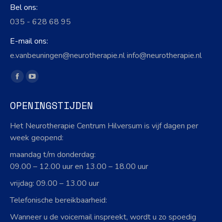
Bel ons:
035 - 628 68 95
E-mail ons:
e.vanbeuningen@neurotherapie.nl info@neurotherapie.nl
Vind ons op:
Facebook
YouTube
page
page
OPENINGSTIJDEN
opens
opens
in
in
Het Neurotherapie Centrum Hilversum is vijf dagen per
new
new
week geopend:
window
window
maandag t/m donderdag:
09.00 – 12.00 uur en 13.00 – 18.00 uur
vrijdag: 09.00 – 13.00 uur
Telefonische bereikbaarheid:
Wanneer u de voicemail inspreekt, wordt u zo spoedig