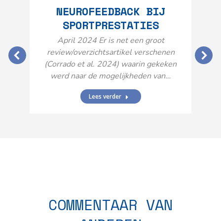
NEUROFEEDBACK BIJ
SPORTPRESTATIES
O
April 2024 Er is net een groot
review/overzichtsartikel verschenen
(Corrado et al. 2024) waarin gekeken
werd naar de mogelijkheden van…
Lees verder
N
n
COMMENTAAR VAN