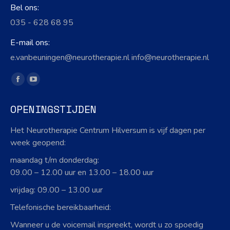
Bel ons:
035 - 628 68 95
E-mail ons:
e.vanbeuningen@neurotherapie.nl info@neurotherapie.nl
Vind ons op:
Facebook
YouTube
page
page
OPENINGSTIJDEN
opens
opens
in
in
Het Neurotherapie Centrum Hilversum is vijf dagen per
new
new
week geopend:
window
window
maandag t/m donderdag:
09.00 – 12.00 uur en 13.00 – 18.00 uur
vrijdag: 09.00 – 13.00 uur
Telefonische bereikbaarheid:
Wanneer u de voicemail inspreekt, wordt u zo spoedig