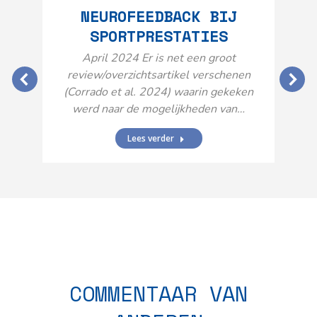
NEUROFEEDBACK BIJ
SPORTPRESTATIES
O
April 2024 Er is net een groot
review/overzichtsartikel verschenen
(Corrado et al. 2024) waarin gekeken
werd naar de mogelijkheden van…
Lees verder
N
n
COMMENTAAR VAN