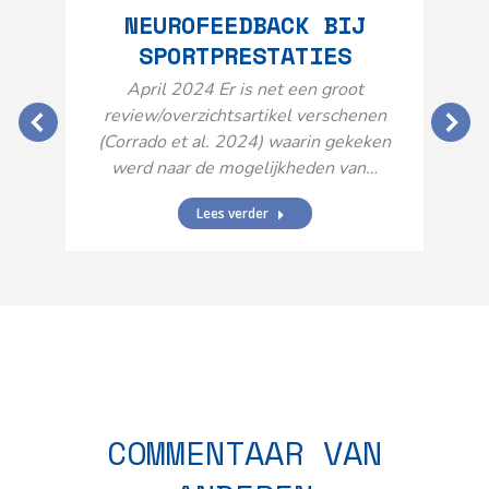
NEUROFEEDBACK BIJ
SPORTPRESTATIES
O
April 2024 Er is net een groot
review/overzichtsartikel verschenen
(Corrado et al. 2024) waarin gekeken
werd naar de mogelijkheden van…
Lees verder
N
n
COMMENTAAR VAN