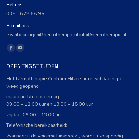
Bel ons:
035 - 628 68 95
E-mail ons:
e.vanbeuningen@neurotherapie.nl info@neurotherapie.nl
Vind ons op:
Facebook
YouTube
page
page
OPENINGSTIJDEN
opens
opens
in
in
Het Neurotherapie Centrum Hilversum is vijf dagen per
new
new
week geopend:
window
window
maandag t/m donderdag:
09.00 – 12.00 uur en 13.00 – 18.00 uur
vrijdag: 09.00 – 13.00 uur
Telefonische bereikbaarheid:
Wanneer u de voicemail inspreekt, wordt u zo spoedig