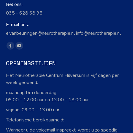
Bel ons:
035 - 628 68 95
E-mail ons:
e.vanbeuningen@neurotherapie.nl info@neurotherapie.nl
Vind ons op:
Facebook
YouTube
page
page
OPENINGSTIJDEN
opens
opens
in
in
Het Neurotherapie Centrum Hilversum is vijf dagen per
new
new
week geopend:
window
window
maandag t/m donderdag:
09.00 – 12.00 uur en 13.00 – 18.00 uur
vrijdag: 09.00 – 13.00 uur
Telefonische bereikbaarheid:
Wanneer u de voicemail inspreekt, wordt u zo spoedig