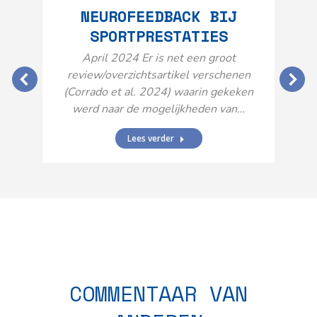
NEUROFEEDBACK BIJ
SPORTPRESTATIES
O
April 2024 Er is net een groot
review/overzichtsartikel verschenen
(Corrado et al. 2024) waarin gekeken
werd naar de mogelijkheden van…
Lees verder
N
n
COMMENTAAR VAN