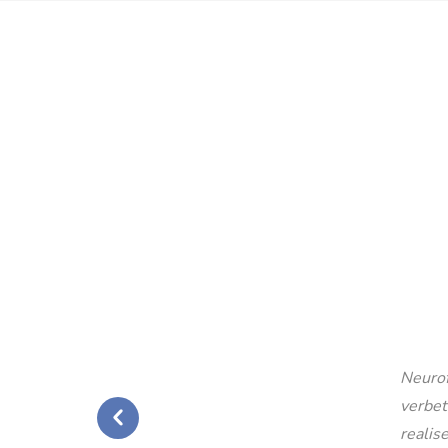
Neurof
verbet
realise