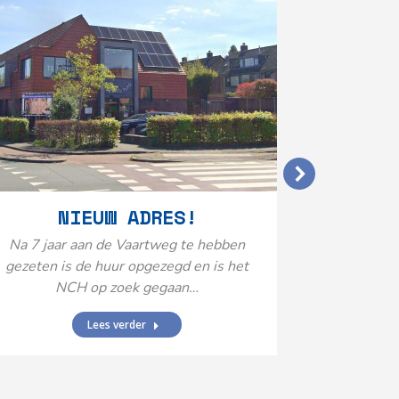
VERGO
NIEUW ADRES!
20
Na 7 jaar aan de Vaartweg te hebben
gezeten is de huur opgezegd en is het
Het Neuro
NCH op zoek gegaan…
is aange
Federatie 
Lees verder
federatie