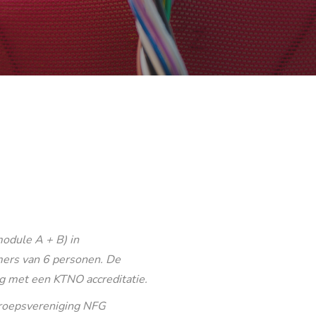
odule A + B) in
ers van 6 personen. De
g met een KTNO accreditatie.
eroepsvereniging NFG