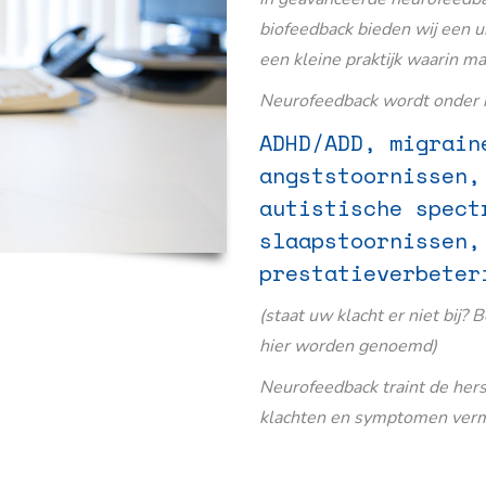
biofeedback bieden wij een u
een kleine praktijk waarin m
Neurofeedback wordt onder m
ADHD/ADD, migrain
angststoornissen,
autistische spect
slaapstoornissen,
prestatieverbeter
(staat uw klacht er niet bij? 
hier worden genoemd)
Neurofeedback traint de her
klachten en symptomen verm