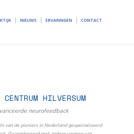
page
page
opens
opens
in
in
KTIJK
NIEUWS
ERVARINGEN
CONTACT
KTIJK
NIEUWS
ERVARINGEN
CONTACT
new
new
window
window
 CENTRUM HILVERSUM
avanceerde neurofeedback
n van de pioniers in Nederland gespecialiseerd
ack. Gecombineerd met andere vormen van