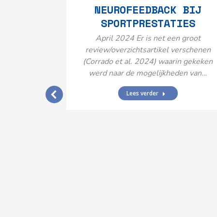
NEUROFEEDBACK BIJ
SPORTPRESTATIES
April 2024 Er is net een groot
review/overzichtsartikel verschenen
(Corrado et al. 2024) waarin gekeken
werd naar de mogelijkheden van…
Lees verder
IJ EEN
N’
ende vormen
aard met
ties en dus
rengt…