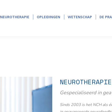
NEUROTHERAPIE
OPLEIDINGEN
WETENSCHAP
DE PRA
NEUROTHERAPIE
OPLEIDINGEN
WETENSCHAP
DE PRA
NEUROTHERAPIE
Gespecialiseerd in ge
Sinds 2003 is het NCH als éé
in geavanceerde neurofeedb