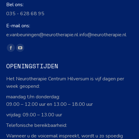
Bel ons:
035 - 628 68 95
E-mail ons:
e.vanbeuningen@neurotherapie.nl info@neurotherapie.nl
Vind ons op:
Facebook
YouTube
page
page
OPENINGSTIJDEN
opens
opens
in
in
Het Neurotherapie Centrum Hilversum is vijf dagen per
new
new
week geopend:
window
window
maandag t/m donderdag:
09.00 – 12.00 uur en 13.00 – 18.00 uur
vrijdag: 09.00 – 13.00 uur
Telefonische bereikbaarheid:
Wanneer u de voicemail inspreekt, wordt u zo spoedig