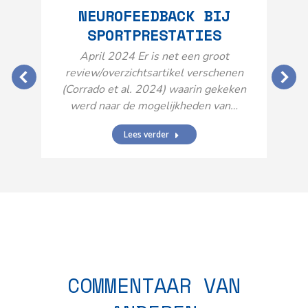
NEUROFEEDBACK BIJ
SPORTPRESTATIES
O
April 2024 Er is net een groot
review/overzichtsartikel verschenen
(Corrado et al. 2024) waarin gekeken
werd naar de mogelijkheden van…
Lees verder
N
n
COMMENTAAR VAN