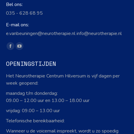
Bel ons:
035 - 628 68 95
E-mail ons:
e.vanbeuningen@neurotherapie.nl info@neurotherapie.nl
Vind ons op:
Facebook
YouTube
page
page
OPENINGSTIJDEN
opens
opens
in
in
Het Neurotherapie Centrum Hilversum is vijf dagen per
new
new
week geopend:
window
window
maandag t/m donderdag:
09.00 – 12.00 uur en 13.00 – 18.00 uur
vrijdag: 09.00 – 13.00 uur
Telefonische bereikbaarheid:
Wanneer u de voicemail inspreekt, wordt u zo spoedig