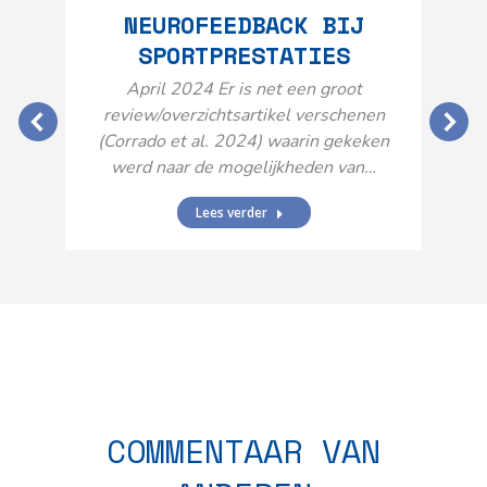
NEUROFEEDBACK BIJ
SPORTPRESTATIES
O
April 2024 Er is net een groot
review/overzichtsartikel verschenen
(Corrado et al. 2024) waarin gekeken
werd naar de mogelijkheden van…
Lees verder
N
n
COMMENTAAR VAN