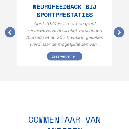
NEUROFEEDBACK BIJ
SPORTPRESTATIES
O
April 2024 Er is net een groot
review/overzichtsartikel verschenen
(Corrado et al. 2024) waarin gekeken
werd naar de mogelijkheden van…
Lees verder
N
n
COMMENTAAR VAN