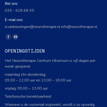
Bel ons:
035 - 628 68 95
E-mail ons:
e.vanbeuningen@neurotherapie.nl info@neurotherapie.nl
Vind ons op:
Facebook
YouTube
page
page
OPENINGSTIJDEN
opens
opens
in
in
Het Neurotherapie Centrum Hilversum is vijf dagen per
new
new
week geopend:
window
window
maandag t/m donderdag:
09.00 – 12.00 uur en 13.00 – 18.00 uur
vrijdag: 09.00 – 13.00 uur
Telefonische bereikbaarheid:
Wanneer u de voicemail inspreekt, wordt u zo spoedig