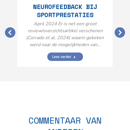
NEUROFEEDBACK BIJ
SPORTPRESTATIES
O
April 2024 Er is net een groot
review/overzichtsartikel verschenen
(Corrado et al. 2024) waarin gekeken
werd naar de mogelijkheden van…
Lees verder
N
n
COMMENTAAR VAN