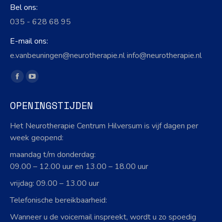
Bel ons:
035 - 628 68 95
E-mail ons:
e.vanbeuningen@neurotherapie.nl info@neurotherapie.nl
Vind ons op:
Facebook
YouTube
page
page
OPENINGSTIJDEN
opens
opens
in
in
Het Neurotherapie Centrum Hilversum is vijf dagen per
new
new
week geopend:
window
window
maandag t/m donderdag:
09.00 – 12.00 uur en 13.00 – 18.00 uur
vrijdag: 09.00 – 13.00 uur
Telefonische bereikbaarheid:
Wanneer u de voicemail inspreekt, wordt u zo spoedig