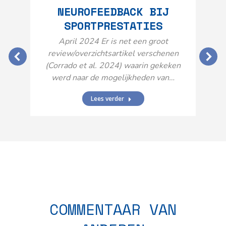
NEUROFEEDBACK BIJ
SPORTPRESTATIES
O
April 2024 Er is net een groot
review/overzichtsartikel verschenen
(Corrado et al. 2024) waarin gekeken
werd naar de mogelijkheden van…
Lees verder
N
n
COMMENTAAR VAN