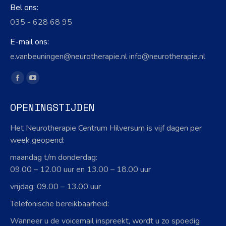
Bel ons:
035 - 628 68 95
E-mail ons:
e.vanbeuningen@neurotherapie.nl info@neurotherapie.nl
Vind ons op:
Facebook
YouTube
page
page
OPENINGSTIJDEN
opens
opens
in
in
Het Neurotherapie Centrum Hilversum is vijf dagen per
new
new
week geopend:
window
window
maandag t/m donderdag:
09.00 – 12.00 uur en 13.00 – 18.00 uur
vrijdag: 09.00 – 13.00 uur
Telefonische bereikbaarheid:
Wanneer u de voicemail inspreekt, wordt u zo spoedig