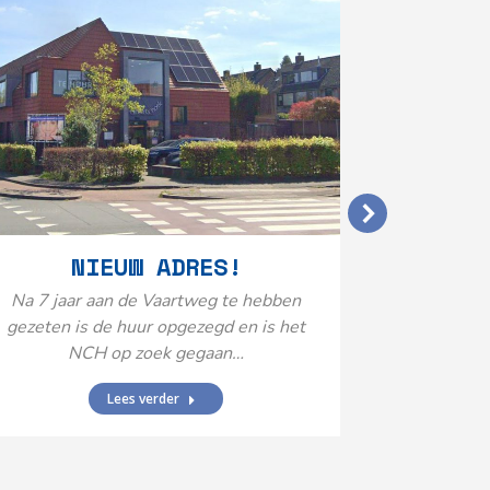
VERGO
NIEUW ADRES!
20
Na 7 jaar aan de Vaartweg te hebben
gezeten is de huur opgezegd en is het
Het Neuro
NCH op zoek gegaan…
is aange
Federatie 
Lees verder
federatie