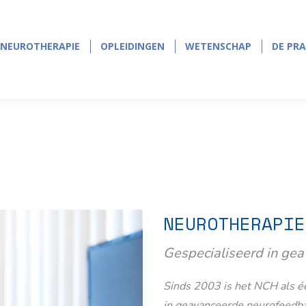
NEUROTHERAPIE
OPLEIDINGEN
WETENSCHAP
DE PRA
NEUROTHERAPIE
OPLEIDINGEN
WETENSCHAP
DE PRA
NEUROTHERAPIE
Gespecialiseerd in ge
Sinds 2003 is het NCH als éé
in geavanceerde neurofeedb