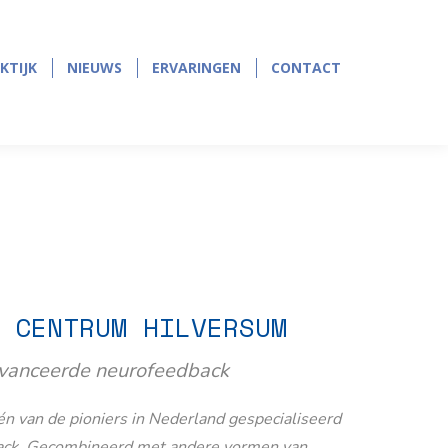
page
page
opens
opens
in
in
KTIJK
NIEUWS
ERVARINGEN
CONTACT
KTIJK
NIEUWS
ERVARINGEN
CONTACT
new
new
window
window
 CENTRUM HILVERSUM
avanceerde neurofeedback
n van de pioniers in Nederland gespecialiseerd
ack. Gecombineerd met andere vormen van