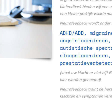
biofeedback bieden wij een u
een kleine praktijk waarin m
Neurofeedback wordt onder m
ADHD/ADD, migrain
angststoornissen,
autistische spect
slaapstoornissen,
prestatieverbeter
(staat uw klacht er niet bij? 
hier worden genoemd)
Neurofeedback traint de her
klachten en symptomen verm