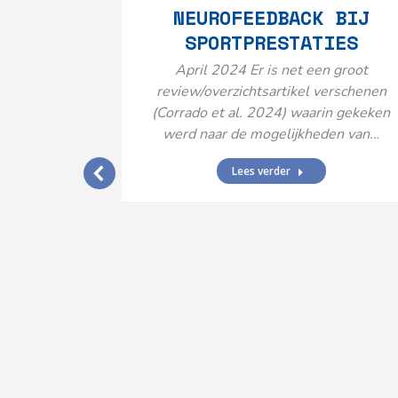
NEUROFEEDBACK BIJ
SPORTPRESTATIES
April 2024 Er is net een groot
review/overzichtsartikel verschenen
(Corrado et al. 2024) waarin gekeken
werd naar de mogelijkheden van…
Lees verder
IJ EEN
N’
ende vormen
aard met
ties en dus
rengt…