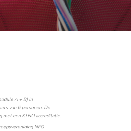
odule A + B) in
ers van 6 personen. De
g met een KTNO accreditatie.
eroepsvereniging NFG