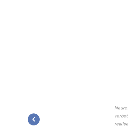
Neurof
verbet
realise