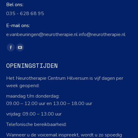
Bel ons:
035 - 628 68 95
E-mail ons:
e.vanbeuningen@neurotherapie.nl info@neurotherapie.nl
Vind ons op:
Facebook
YouTube
page
page
OPENINGSTIJDEN
opens
opens
in
in
Het Neurotherapie Centrum Hilversum is vijf dagen per
new
new
week geopend:
window
window
maandag t/m donderdag:
09.00 – 12.00 uur en 13.00 – 18.00 uur
vrijdag: 09.00 – 13.00 uur
Telefonische bereikbaarheid:
Wanneer u de voicemail inspreekt, wordt u zo spoedig