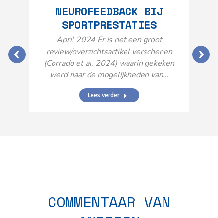
NEUROFEEDBACK BIJ
SPORTPRESTATIES
O
April 2024 Er is net een groot
review/overzichtsartikel verschenen
(Corrado et al. 2024) waarin gekeken
werd naar de mogelijkheden van…
Lees verder
N
n
COMMENTAAR VAN