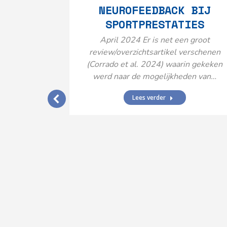
NEUROFEEDBACK BIJ
SPORTPRESTATIES
April 2024 Er is net een groot
review/overzichtsartikel verschenen
(Corrado et al. 2024) waarin gekeken
werd naar de mogelijkheden van…
Lees verder
IJ EEN
N’
ende vormen
aard met
ties en dus
rengt…