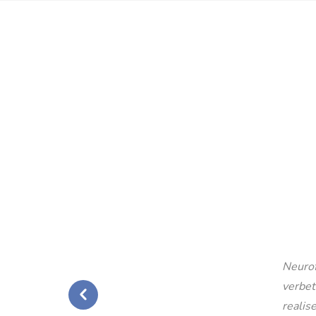
Neurof
verbet
realise