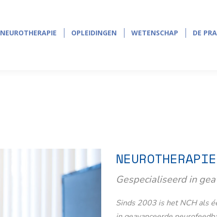
NEUROTHERAPIE
OPLEIDINGEN
WETENSCHAP
DE PRA
NEUROTHERAPIE
OPLEIDINGEN
WETENSCHAP
DE PRA
NEUROTHERAPIE
Gespecialiseerd in ge
Sinds 2003 is het NCH als éé
in geavanceerde neurofeedb