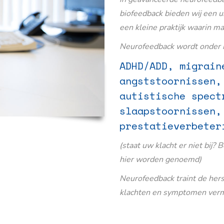
biofeedback bieden wij een u
een kleine praktijk waarin m
Neurofeedback wordt onder m
ADHD/ADD, migrain
angststoornissen,
autistische spect
slaapstoornissen,
prestatieverbeter
(staat uw klacht er niet bij? 
hier worden genoemd)
Neurofeedback traint de her
klachten en symptomen verm