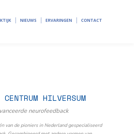
page
page
opens
opens
in
in
KTIJK
NIEUWS
ERVARINGEN
CONTACT
KTIJK
NIEUWS
ERVARINGEN
CONTACT
new
new
window
window
 CENTRUM HILVERSUM
avanceerde neurofeedback
n van de pioniers in Nederland gespecialiseerd
ack. Gecombineerd met andere vormen van