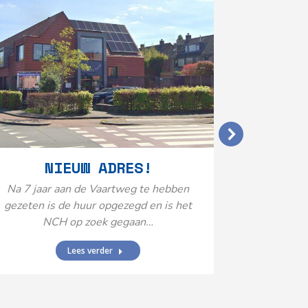
VERGO
NIEUW ADRES!
20
Na 7 jaar aan de Vaartweg te hebben
gezeten is de huur opgezegd en is het
Het Neuro
NCH op zoek gegaan…
is aange
Federatie 
Lees verder
federatie