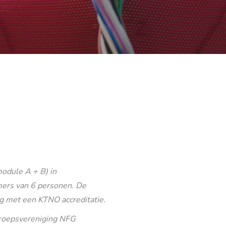
odule A + B) in
ers van 6 personen. De
g met een KTNO accreditatie.
eroepsvereniging NFG