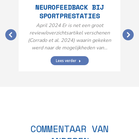
NEUROFEEDBACK BIJ
SPORTPRESTATIES
O
April 2024 Er is net een groot
review/overzichtsartikel verschenen
(Corrado et al. 2024) waarin gekeken
werd naar de mogelijkheden van…
Lees verder
N
n
COMMENTAAR VAN