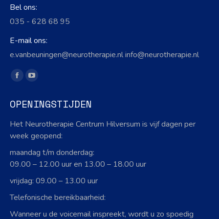
Bel ons:
035 - 628 68 95
E-mail ons:
e.vanbeuningen@neurotherapie.nl info@neurotherapie.nl
Vind ons op:
Facebook
YouTube
page
page
OPENINGSTIJDEN
opens
opens
in
in
Het Neurotherapie Centrum Hilversum is vijf dagen per
new
new
week geopend:
window
window
maandag t/m donderdag:
09.00 – 12.00 uur en 13.00 – 18.00 uur
vrijdag: 09.00 – 13.00 uur
Telefonische bereikbaarheid:
Wanneer u de voicemail inspreekt, wordt u zo spoedig