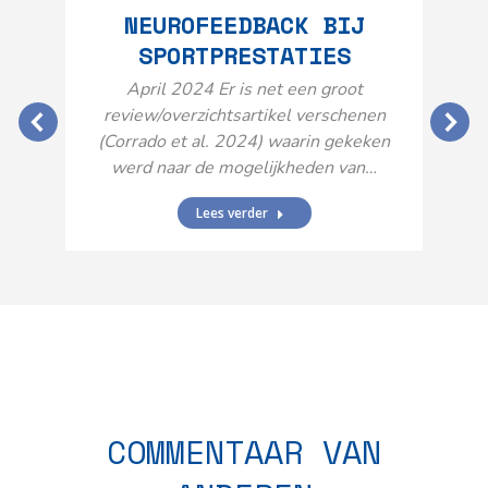
NEUROFEEDBACK BIJ
SPORTPRESTATIES
O
April 2024 Er is net een groot
review/overzichtsartikel verschenen
(Corrado et al. 2024) waarin gekeken
werd naar de mogelijkheden van…
Lees verder
N
n
COMMENTAAR VAN