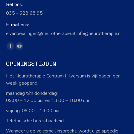
Bel ons:
035 - 628 68 95
E-mail ons:
e.vanbeuningen@neurotherapie.nl info@neurotherapie.nl
Vind ons op:
Facebook
YouTube
page
page
OPENINGSTIJDEN
opens
opens
in
in
Het Neurotherapie Centrum Hilversum is vijf dagen per
new
new
week geopend:
window
window
maandag t/m donderdag:
09.00 – 12.00 uur en 13.00 – 18.00 uur
vrijdag: 09.00 – 13.00 uur
Telefonische bereikbaarheid:
Wanneer u de voicemail inspreekt, wordt u zo spoedig