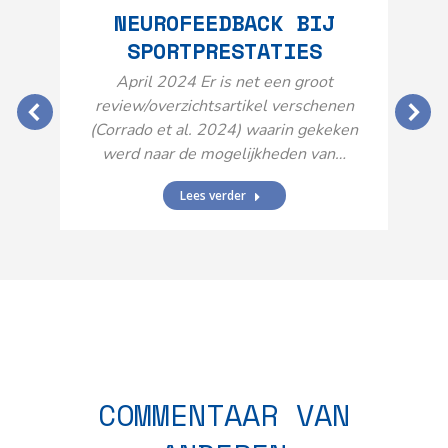
NEUROFEEDBACK BIJ
SPORTPRESTATIES
O
April 2024 Er is net een groot
review/overzichtsartikel verschenen
(Corrado et al. 2024) waarin gekeken
werd naar de mogelijkheden van…
Lees verder
N
n
COMMENTAAR VAN