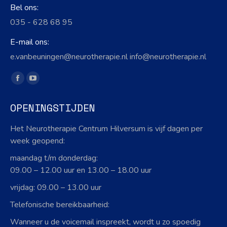
Bel ons:
035 - 628 68 95
E-mail ons:
e.vanbeuningen@neurotherapie.nl info@neurotherapie.nl
Vind ons op:
Facebook
YouTube
page
page
OPENINGSTIJDEN
opens
opens
in
in
Het Neurotherapie Centrum Hilversum is vijf dagen per
new
new
week geopend:
window
window
maandag t/m donderdag:
09.00 – 12.00 uur en 13.00 – 18.00 uur
vrijdag: 09.00 – 13.00 uur
Telefonische bereikbaarheid:
Wanneer u de voicemail inspreekt, wordt u zo spoedig