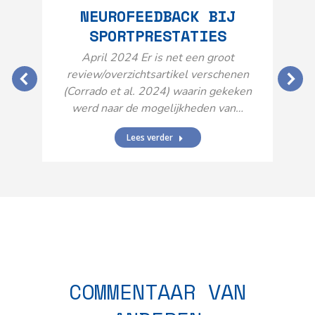
NEUROFEEDBACK BIJ
SPORTPRESTATIES
O
April 2024 Er is net een groot
review/overzichtsartikel verschenen
(Corrado et al. 2024) waarin gekeken
werd naar de mogelijkheden van…
Lees verder
N
n
COMMENTAAR VAN