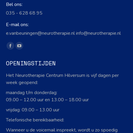
Bel ons:
035 - 628 68 95
E-mail ons:
e.vanbeuningen@neurotherapie.nl info@neurotherapie.nl
Vind ons op:
Facebook
YouTube
page
page
OPENINGSTIJDEN
opens
opens
in
in
Het Neurotherapie Centrum Hilversum is vijf dagen per
new
new
week geopend:
window
window
maandag t/m donderdag:
09.00 – 12.00 uur en 13.00 – 18.00 uur
vrijdag: 09.00 – 13.00 uur
Telefonische bereikbaarheid:
Wanneer u de voicemail inspreekt, wordt u zo spoedig