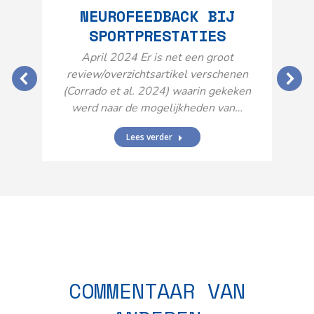
NEUROFEEDBACK BIJ
SPORTPRESTATIES
O
April 2024 Er is net een groot
review/overzichtsartikel verschenen
(Corrado et al. 2024) waarin gekeken
werd naar de mogelijkheden van…
Lees verder
N
n
COMMENTAAR VAN