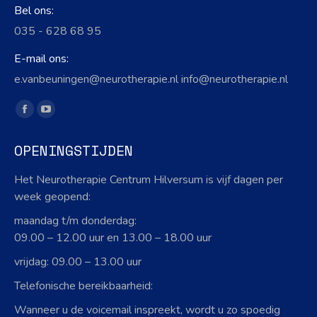
Bel ons:
035 - 628 68 95
E-mail ons:
e.vanbeuningen@neurotherapie.nl info@neurotherapie.nl
Vind ons op:
Facebook
YouTube
page
page
OPENINGSTIJDEN
opens
opens
in
in
Het Neurotherapie Centrum Hilversum is vijf dagen per
new
new
week geopend:
window
window
maandag t/m donderdag:
09.00 – 12.00 uur en 13.00 – 18.00 uur
vrijdag: 09.00 – 13.00 uur
Telefonische bereikbaarheid:
Wanneer u de voicemail inspreekt, wordt u zo spoedig