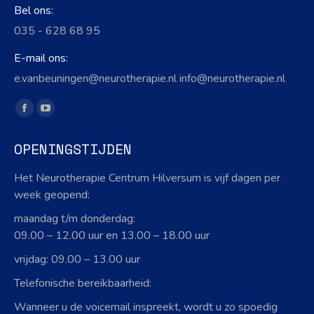
Bel ons:
035 - 628 68 95
E-mail ons:
e.vanbeuningen@neurotherapie.nl info@neurotherapie.nl
Vind ons op:
Facebook
YouTube
page
page
OPENINGSTIJDEN
opens
opens
in
in
Het Neurotherapie Centrum Hilversum is vijf dagen per
new
new
week geopend:
window
window
maandag t/m donderdag:
09.00 – 12.00 uur en 13.00 – 18.00 uur
vrijdag: 09.00 – 13.00 uur
Telefonische bereikbaarheid:
Wanneer u de voicemail inspreekt, wordt u zo spoedig