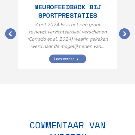
NEUROFEEDBACK BIJ
SPORTPRESTATIES
O
April 2024 Er is net een groot
review/overzichtsartikel verschenen
(Corrado et al. 2024) waarin gekeken
werd naar de mogelijkheden van…
Lees verder
N
n
COMMENTAAR VAN