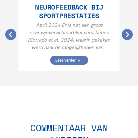
NEUROFEEDBACK BIJ
SPORTPRESTATIES
O
April 2024 Er is net een groot
review/overzichtsartikel verschenen
(Corrado et al. 2024) waarin gekeken
werd naar de mogelijkheden van…
Lees verder
N
n
COMMENTAAR VAN