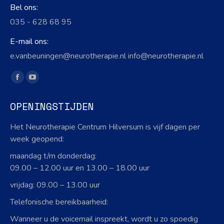
Bel ons:
035 - 628 68 95
E-mail ons:
e.vanbeuningen@neurotherapie.nl info@neurotherapie.nl
Vind ons op:
Facebook
YouTube
page
page
OPENINGSTIJDEN
opens
opens
in
in
Het Neurotherapie Centrum Hilversum is vijf dagen per
new
new
week geopend:
window
window
maandag t/m donderdag:
09.00 – 12.00 uur en 13.00 – 18.00 uur
vrijdag: 09.00 – 13.00 uur
Telefonische bereikbaarheid:
Wanneer u de voicemail inspreekt, wordt u zo spoedig