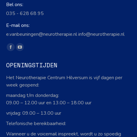
Bel ons:
035 - 628 68 95
E-mail ons:
e.vanbeuningen@neurotherapie.nl info@neurotherapie.nl
Vind ons op:
Facebook
YouTube
page
page
OPENINGSTIJDEN
opens
opens
in
in
Het Neurotherapie Centrum Hilversum is vijf dagen per
new
new
week geopend:
window
window
maandag t/m donderdag:
09.00 – 12.00 uur en 13.00 – 18.00 uur
vrijdag: 09.00 – 13.00 uur
Telefonische bereikbaarheid:
Wanneer u de voicemail inspreekt, wordt u zo spoedig