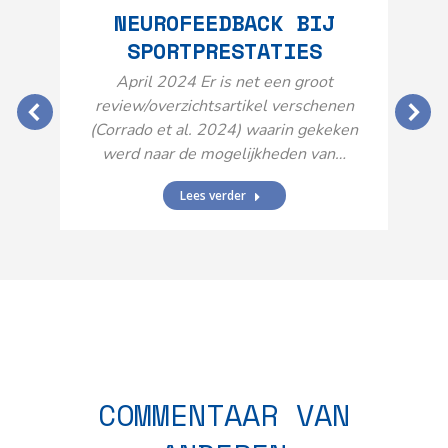
NEUROFEEDBACK BIJ
SPORTPRESTATIES
O
April 2024 Er is net een groot
review/overzichtsartikel verschenen
(Corrado et al. 2024) waarin gekeken
werd naar de mogelijkheden van…
Lees verder
N
n
COMMENTAAR VAN