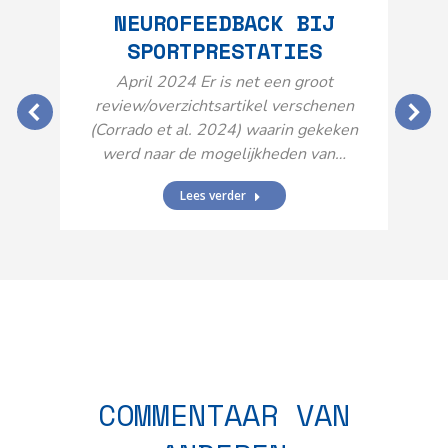
NEUROFEEDBACK BIJ
SPORTPRESTATIES
O
April 2024 Er is net een groot
review/overzichtsartikel verschenen
(Corrado et al. 2024) waarin gekeken
werd naar de mogelijkheden van…
Lees verder
N
n
COMMENTAAR VAN