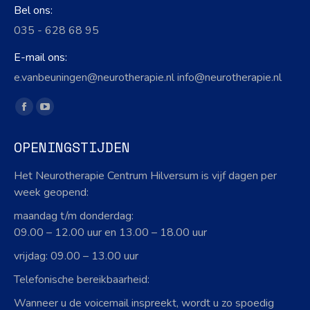
Bel ons:
035 - 628 68 95
E-mail ons:
e.vanbeuningen@neurotherapie.nl info@neurotherapie.nl
Vind ons op:
Facebook
YouTube
page
page
OPENINGSTIJDEN
opens
opens
in
in
Het Neurotherapie Centrum Hilversum is vijf dagen per
new
new
week geopend:
window
window
maandag t/m donderdag:
09.00 – 12.00 uur en 13.00 – 18.00 uur
vrijdag: 09.00 – 13.00 uur
Telefonische bereikbaarheid:
Wanneer u de voicemail inspreekt, wordt u zo spoedig