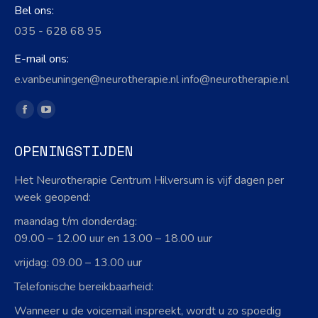
Bel ons:
035 - 628 68 95
E-mail ons:
e.vanbeuningen@neurotherapie.nl info@neurotherapie.nl
Vind ons op:
Facebook
YouTube
page
page
OPENINGSTIJDEN
opens
opens
in
in
Het Neurotherapie Centrum Hilversum is vijf dagen per
new
new
week geopend:
window
window
maandag t/m donderdag:
09.00 – 12.00 uur en 13.00 – 18.00 uur
vrijdag: 09.00 – 13.00 uur
Telefonische bereikbaarheid:
Wanneer u de voicemail inspreekt, wordt u zo spoedig