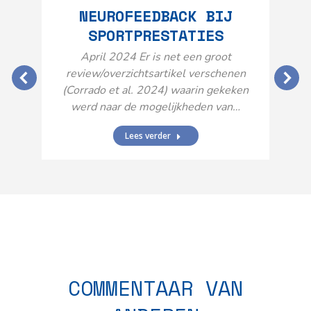
NEUROFEEDBACK BIJ
SPORTPRESTATIES
O
April 2024 Er is net een groot
review/overzichtsartikel verschenen
(Corrado et al. 2024) waarin gekeken
werd naar de mogelijkheden van…
Lees verder
N
n
COMMENTAAR VAN