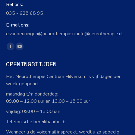
Bel ons:
035 - 628 68 95
E-mail ons:
e.vanbeuningen@neurotherapie.nl info@neurotherapie.nl
Vind ons op:
Facebook
YouTube
page
page
OPENINGSTIJDEN
opens
opens
in
in
Het Neurotherapie Centrum Hilversum is vijf dagen per
new
new
week geopend:
window
window
maandag t/m donderdag:
09.00 – 12.00 uur en 13.00 – 18.00 uur
vrijdag: 09.00 – 13.00 uur
Telefonische bereikbaarheid:
Wanneer u de voicemail inspreekt, wordt u zo spoedig