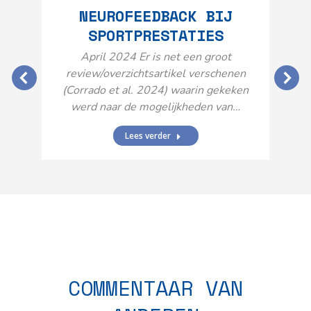
NEUROFEEDBACK BIJ
SPORTPRESTATIES
O
April 2024 Er is net een groot
review/overzichtsartikel verschenen
(Corrado et al. 2024) waarin gekeken
werd naar de mogelijkheden van…
Lees verder
N
n
COMMENTAAR VAN