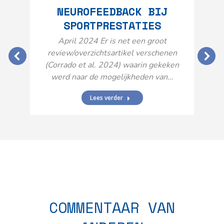
NEUROFEEDBACK BIJ
SPORTPRESTATIES
O
April 2024 Er is net een groot
review/overzichtsartikel verschenen
(Corrado et al. 2024) waarin gekeken
werd naar de mogelijkheden van…
Lees verder
N
n
COMMENTAAR VAN