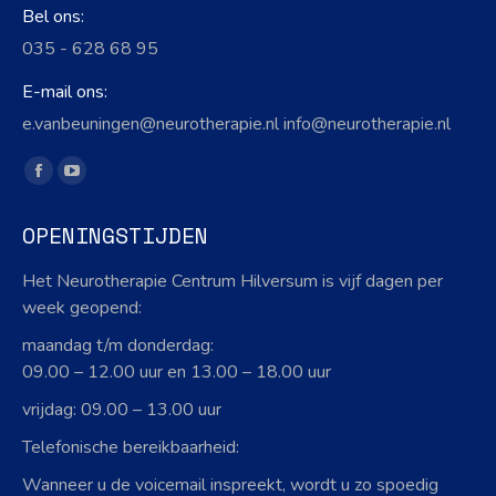
Bel ons:
035 - 628 68 95
E-mail ons:
e.vanbeuningen@neurotherapie.nl info@neurotherapie.nl
Vind ons op:
Facebook
YouTube
page
page
OPENINGSTIJDEN
opens
opens
in
in
Het Neurotherapie Centrum Hilversum is vijf dagen per
new
new
week geopend:
window
window
maandag t/m donderdag:
09.00 – 12.00 uur en 13.00 – 18.00 uur
vrijdag: 09.00 – 13.00 uur
Telefonische bereikbaarheid:
Wanneer u de voicemail inspreekt, wordt u zo spoedig