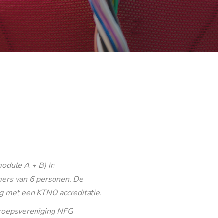
odule A + B) in
ers van 6 personen. De
g met een KTNO accreditatie.
eroepsvereniging NFG