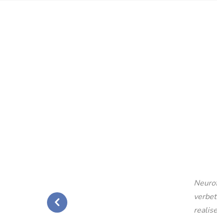
Neurof
verbet
realise