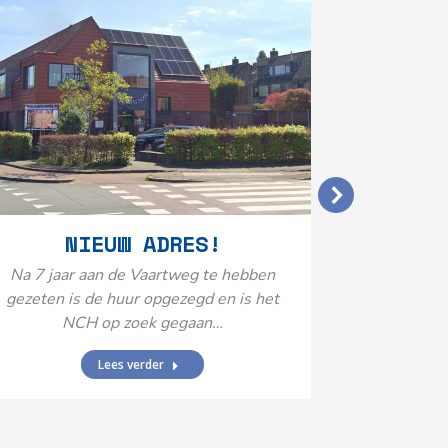
VERGO
NIEUW ADRES!
20
Na 7 jaar aan de Vaartweg te hebben
gezeten is de huur opgezegd en is het
Het Neuro
NCH op zoek gegaan…
is aange
Federatie 
Lees verder
federatie