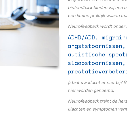
biofeedback bieden wij een u
een kleine praktijk waarin m
Neurofeedback wordt onder m
ADHD/ADD, migrain
angststoornissen,
autistische spect
slaapstoornissen,
prestatieverbeter
(staat uw klacht er niet bij? 
hier worden genoemd)
Neurofeedback traint de her
klachten en symptomen verm