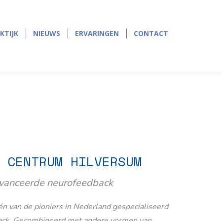
page
page
opens
opens
in
in
KTIJK
NIEUWS
ERVARINGEN
CONTACT
KTIJK
NIEUWS
ERVARINGEN
CONTACT
new
new
window
window
 CENTRUM HILVERSUM
avanceerde neurofeedback
n van de pioniers in Nederland gespecialiseerd
ack. Gecombineerd met andere vormen van