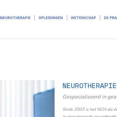
NEUROTHERAPIE
OPLEIDINGEN
WETENSCHAP
DE PRA
NEUROTHERAPIE
OPLEIDINGEN
WETENSCHAP
DE PRA
NEUROTHERAPIE
Gespecialiseerd in ge
Sinds 2003 is het NCH als éé
in geavanceerde neurofeedb