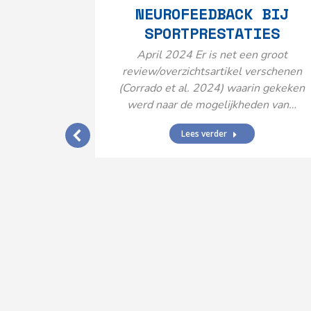
NEUROFEEDBACK BIJ
SPORTPRESTATIES
April 2024 Er is net een groot
review/overzichtsartikel verschenen
(Corrado et al. 2024) waarin gekeken
werd naar de mogelijkheden van…
Lees verder
IJ EEN
N’
ende vormen
aard met
ties en dus
rengt…