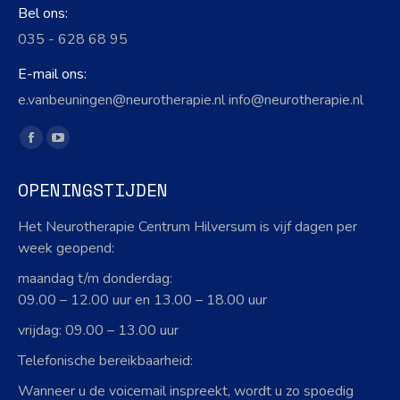
Bel ons:
035 - 628 68 95
E-mail ons:
e.vanbeuningen@neurotherapie.nl info@neurotherapie.nl
Vind ons op:
Facebook
YouTube
page
page
OPENINGSTIJDEN
opens
opens
in
in
Het Neurotherapie Centrum Hilversum is vijf dagen per
new
new
week geopend:
window
window
maandag t/m donderdag:
09.00 – 12.00 uur en 13.00 – 18.00 uur
vrijdag: 09.00 – 13.00 uur
Telefonische bereikbaarheid:
Wanneer u de voicemail inspreekt, wordt u zo spoedig