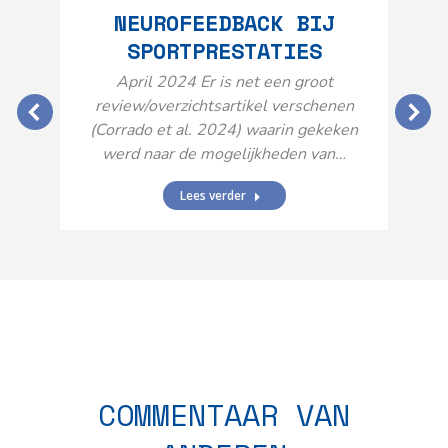
NEUROFEEDBACK BIJ
SPORTPRESTATIES
O
April 2024 Er is net een groot
review/overzichtsartikel verschenen
(Corrado et al. 2024) waarin gekeken
werd naar de mogelijkheden van…
Lees verder
N
n
COMMENTAAR VAN