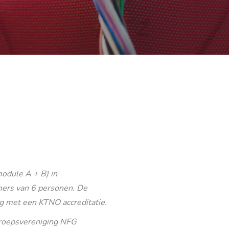
odule A + B) in
ers van 6 personen. De
g met een KTNO accreditatie.
eroepsvereniging NFG