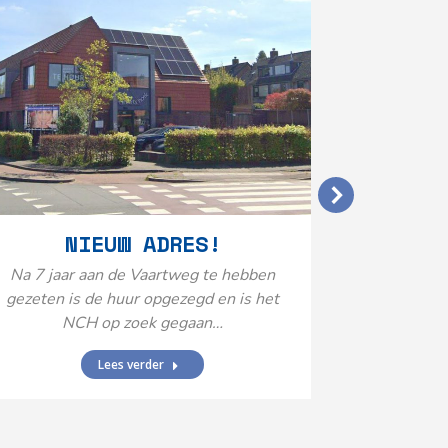
VERGO
NIEUW ADRES!
20
Na 7 jaar aan de Vaartweg te hebben
gezeten is de huur opgezegd en is het
Het Neuro
NCH op zoek gegaan…
is aange
Federatie 
Lees verder
federatie