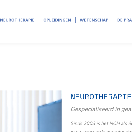
NEUROTHERAPIE
OPLEIDINGEN
WETENSCHAP
DE PRA
NEUROTHERAPIE
OPLEIDINGEN
WETENSCHAP
DE PRA
NEUROTHERAPIE
Gespecialiseerd in ge
Sinds 2003 is het NCH als éé
in geavanceerde neurofeedb