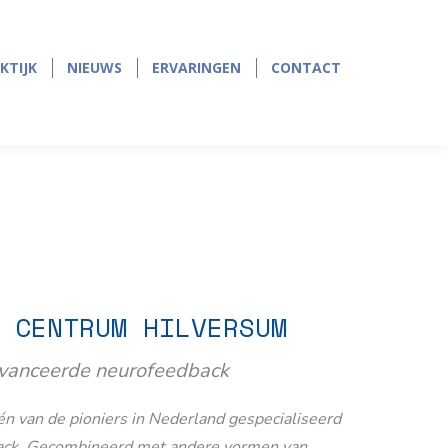
page
page
opens
opens
in
in
KTIJK
NIEUWS
ERVARINGEN
CONTACT
KTIJK
NIEUWS
ERVARINGEN
CONTACT
new
new
window
window
 CENTRUM HILVERSUM
avanceerde neurofeedback
n van de pioniers in Nederland gespecialiseerd
ack. Gecombineerd met andere vormen van