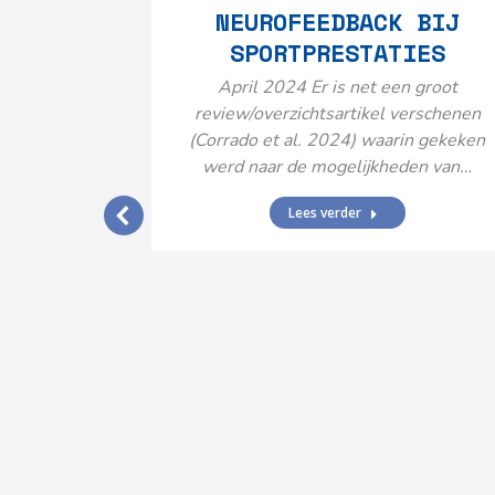
NEUROFEEDBACK BIJ
SPORTPRESTATIES
April 2024 Er is net een groot
review/overzichtsartikel verschenen
(Corrado et al. 2024) waarin gekeken
werd naar de mogelijkheden van…
Lees verder
IJ EEN
N’
ende vormen
aard met
ties en dus
rengt…