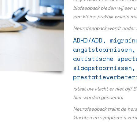
biofeedback bieden wij een u
een kleine praktijk waarin m
Neurofeedback wordt onder m
ADHD/ADD, migrain
angststoornissen,
autistische spect
slaapstoornissen,
prestatieverbeter
(staat uw klacht er niet bij? 
hier worden genoemd)
Neurofeedback traint de her
klachten en symptomen verm