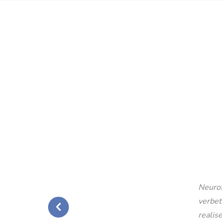
Neurof
verbet
realise