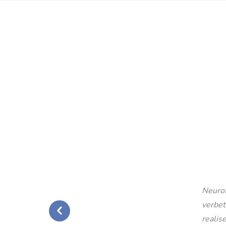
Neurof
verbet
realise