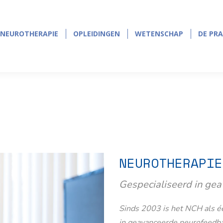
NEUROTHERAPIE
OPLEIDINGEN
WETENSCHAP
DE PRA
NEUROTHERAPIE
OPLEIDINGEN
WETENSCHAP
DE PRA
NEUROTHERAPIE
Gespecialiseerd in ge
Sinds 2003 is het NCH als éé
in geavanceerde neurofeedb