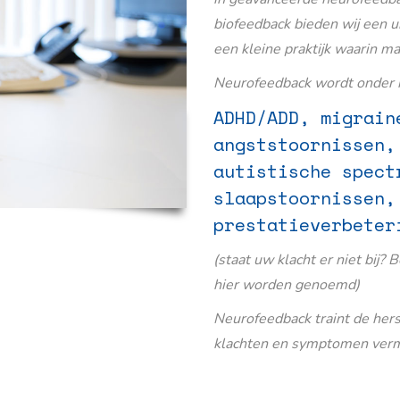
biofeedback bieden wij een u
een kleine praktijk waarin m
Neurofeedback wordt onder m
ADHD/ADD, migrain
angststoornissen,
autistische spect
slaapstoornissen,
prestatieverbeter
(staat uw klacht er niet bij? 
hier worden genoemd)
Neurofeedback traint de her
klachten en symptomen verm