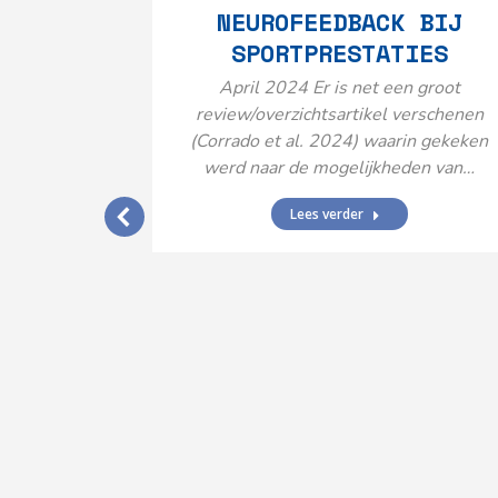
NEUROFEEDBACK BIJ
SPORTPRESTATIES
April 2024 Er is net een groot
review/overzichtsartikel verschenen
(Corrado et al. 2024) waarin gekeken
werd naar de mogelijkheden van…
Lees verder
IJ EEN
N’
ende vormen
aard met
ties en dus
rengt…