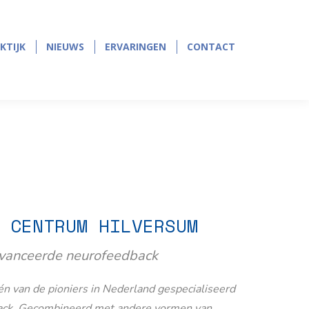
page
page
opens
opens
in
in
KTIJK
NIEUWS
ERVARINGEN
CONTACT
KTIJK
NIEUWS
ERVARINGEN
CONTACT
new
new
window
window
 CENTRUM HILVERSUM
avanceerde neurofeedback
n van de pioniers in Nederland gespecialiseerd
ack. Gecombineerd met andere vormen van