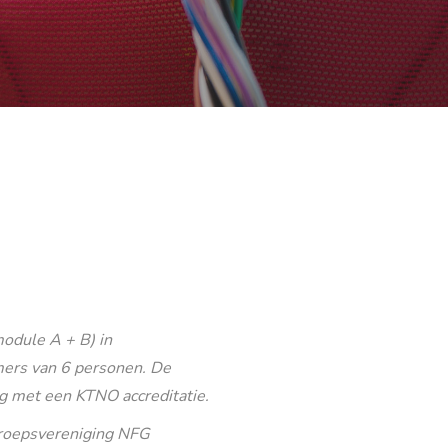
odule A + B) in
ers van 6 personen. De
g met een KTNO accreditatie.
eroepsvereniging NFG