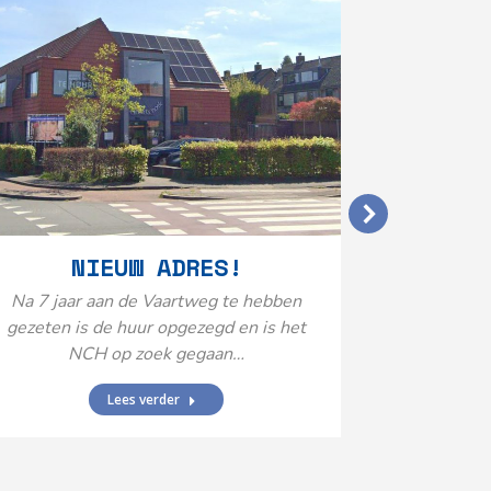
VERGO
NIEUW ADRES!
20
Na 7 jaar aan de Vaartweg te hebben
gezeten is de huur opgezegd en is het
Het Neuro
NCH op zoek gegaan…
is aange
Federatie 
Lees verder
federatie