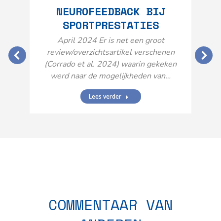
NEUROFEEDBACK BIJ
SPORTPRESTATIES
O
April 2024 Er is net een groot
review/overzichtsartikel verschenen
(Corrado et al. 2024) waarin gekeken
werd naar de mogelijkheden van…
Lees verder
N
n
COMMENTAAR VAN