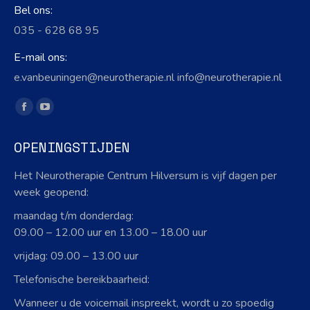
Bel ons:
035 - 628 68 95
E-mail ons:
e.vanbeuningen@neurotherapie.nl info@neurotherapie.nl
Vind ons op:
Facebook
YouTube
page
page
OPENINGSTIJDEN
opens
opens
in
in
Het Neurotherapie Centrum Hilversum is vijf dagen per
new
new
week geopend:
window
window
maandag t/m donderdag:
09.00 – 12.00 uur en 13.00 – 18.00 uur
vrijdag: 09.00 – 13.00 uur
Telefonische bereikbaarheid:
Wanneer u de voicemail inspreekt, wordt u zo spoedig