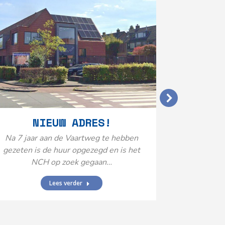
VERGO
NIEUW ADRES!
20
Na 7 jaar aan de Vaartweg te hebben
gezeten is de huur opgezegd en is het
Het Neuro
NCH op zoek gegaan…
is aange
Federatie 
Lees verder
federatie