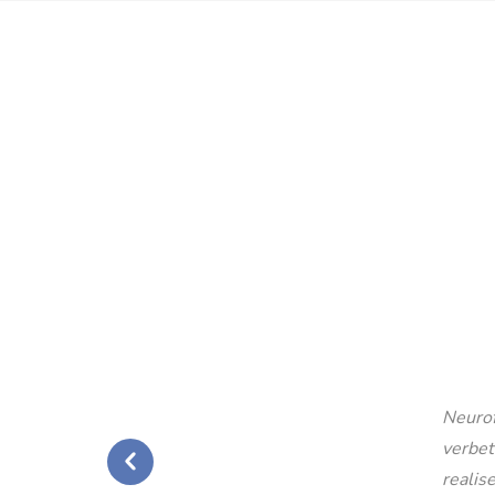
Neurof
verbet
realise