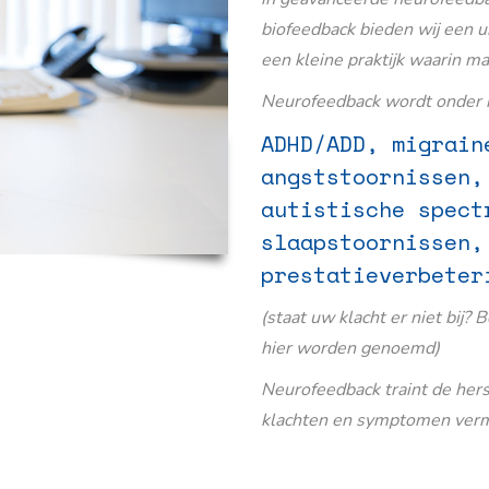
biofeedback bieden wij een u
een kleine praktijk waarin m
Neurofeedback wordt onder m
ADHD/ADD, migrain
angststoornissen,
autistische spect
slaapstoornissen,
prestatieverbeter
(staat uw klacht er niet bij? 
hier worden genoemd)
Neurofeedback traint de her
klachten en symptomen verm