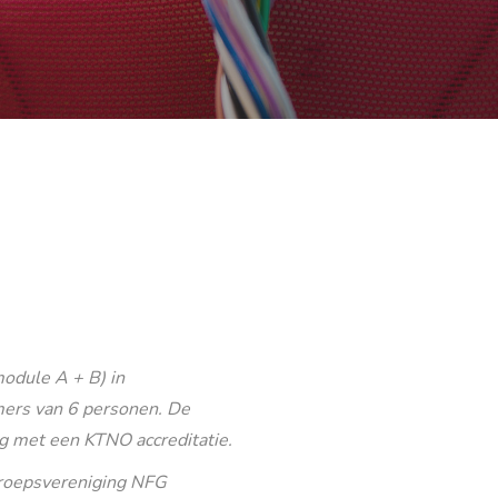
odule A + B) in
ers van 6 personen. De
g met een KTNO accreditatie.
eroepsvereniging NFG