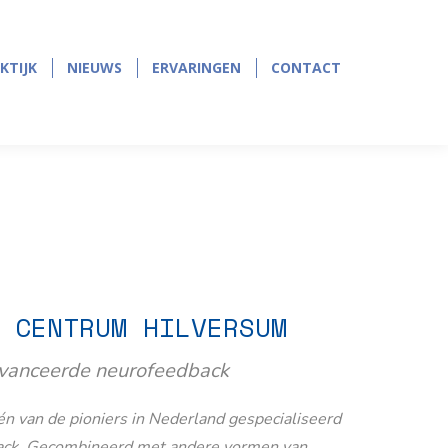
page
page
opens
opens
in
in
KTIJK
NIEUWS
ERVARINGEN
CONTACT
KTIJK
NIEUWS
ERVARINGEN
CONTACT
new
new
window
window
 CENTRUM HILVERSUM
avanceerde neurofeedback
n van de pioniers in Nederland gespecialiseerd
ack. Gecombineerd met andere vormen van