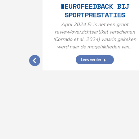
NEUROFEEDBACK BIJ
SPORTPRESTATIES
April 2024 Er is net een groot
review/overzichtsartikel verschenen
(Corrado et al. 2024) waarin gekeken
werd naar de mogelijkheden van…
Lees verder
IJ EEN
N’
ende vormen
aard met
ties en dus
rengt…