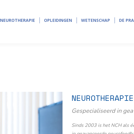
NEUROTHERAPIE
OPLEIDINGEN
WETENSCHAP
DE PRA
NEUROTHERAPIE
OPLEIDINGEN
WETENSCHAP
DE PRA
NEUROTHERAPIE
Gespecialiseerd in ge
Sinds 2003 is het NCH als éé
in geavanceerde neurofeedb