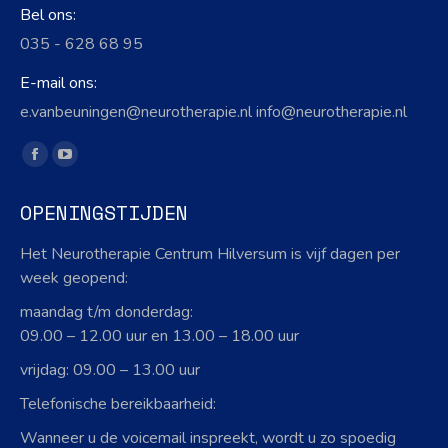
Bel ons:
035 - 628 68 95
E-mail ons:
e.vanbeuningen@neurotherapie.nl info@neurotherapie.nl
Vind ons op:
Facebook
YouTube
page
page
OPENINGSTIJDEN
opens
opens
in
in
Het Neurotherapie Centrum Hilversum is vijf dagen per
new
new
week geopend:
window
window
maandag t/m donderdag:
09.00 – 12.00 uur en 13.00 – 18.00 uur
vrijdag: 09.00 – 13.00 uur
Telefonische bereikbaarheid:
Wanneer u de voicemail inspreekt, wordt u zo spoedig