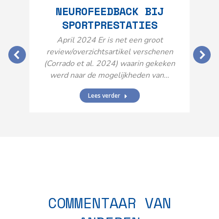
NEUROFEEDBACK BIJ
SPORTPRESTATIES
O
April 2024 Er is net een groot
review/overzichtsartikel verschenen
(Corrado et al. 2024) waarin gekeken
werd naar de mogelijkheden van…
Lees verder
N
n
COMMENTAAR VAN