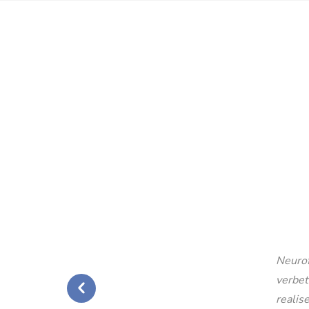
Neurof
verbet
realise