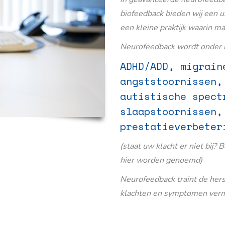
biofeedback bieden wij een u
een kleine praktijk waarin m
Neurofeedback wordt onder m
ADHD/ADD, migrain
angststoornissen,
autistische spect
slaapstoornissen,
prestatieverbeter
(staat uw klacht er niet bij? 
hier worden genoemd)
Neurofeedback traint de her
klachten en symptomen verm