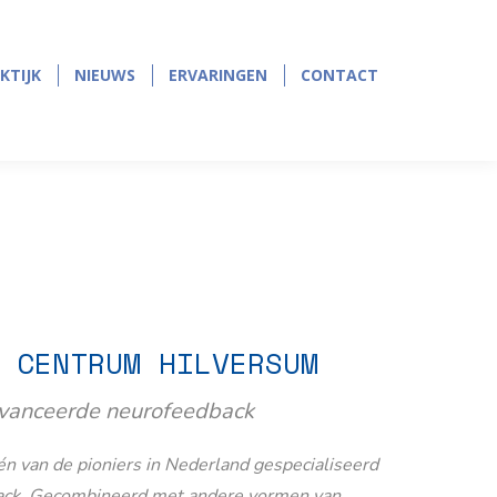
page
page
opens
opens
in
in
KTIJK
NIEUWS
ERVARINGEN
CONTACT
KTIJK
NIEUWS
ERVARINGEN
CONTACT
new
new
window
window
 CENTRUM HILVERSUM
avanceerde neurofeedback
n van de pioniers in Nederland gespecialiseerd
ack. Gecombineerd met andere vormen van