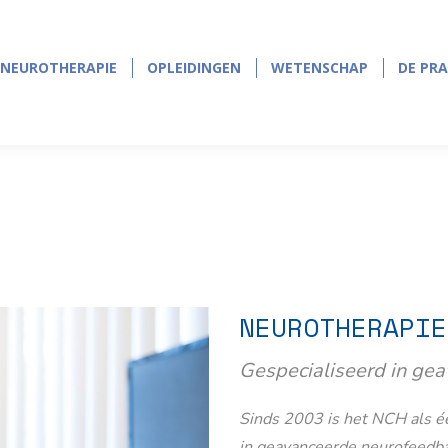
NEUROTHERAPIE
OPLEIDINGEN
WETENSCHAP
DE PRA
NEUROTHERAPIE
OPLEIDINGEN
WETENSCHAP
DE PRA
NEUROTHERAPIE
Gespecialiseerd in ge
Sinds 2003 is het NCH als éé
in geavanceerde neurofeedb