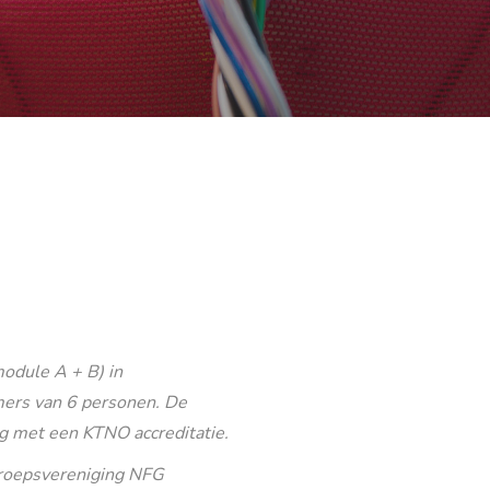
odule A + B) in
ers van 6 personen. De
g met een KTNO accreditatie.
eroepsvereniging NFG