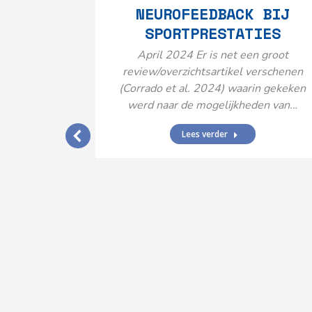
NEUROFEEDBACK BIJ
SPORTPRESTATIES
April 2024 Er is net een groot
review/overzichtsartikel verschenen
(Corrado et al. 2024) waarin gekeken
werd naar de mogelijkheden van…
Lees verder
IJ EEN
N’
ende vormen
aard met
ties en dus
rengt…