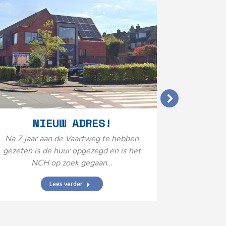
VERGO
NIEUW ADRES!
20
Na 7 jaar aan de Vaartweg te hebben
gezeten is de huur opgezegd en is het
Het Neuro
NCH op zoek gegaan…
is aange
Federatie 
Lees verder
federatie