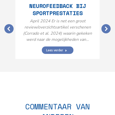
NEUROFEEDBACK BIJ
SPORTPRESTATIES
O
April 2024 Er is net een groot
review/overzichtsartikel verschenen
(Corrado et al. 2024) waarin gekeken
werd naar de mogelijkheden van…
Lees verder
N
n
COMMENTAAR VAN