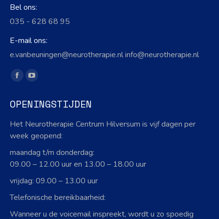
Bel ons:
035 - 628 68 95
E-mail ons:
e.vanbeuningen@neurotherapie.nl info@neurotherapie.nl
Vind ons op:
Facebook
YouTube
page
page
OPENINGSTIJDEN
opens
opens
in
in
Het Neurotherapie Centrum Hilversum is vijf dagen per
new
new
week geopend:
window
window
maandag t/m donderdag:
09.00 – 12.00 uur en 13.00 – 18.00 uur
vrijdag: 09.00 – 13.00 uur
Telefonische bereikbaarheid:
Wanneer u de voicemail inspreekt, wordt u zo spoedig