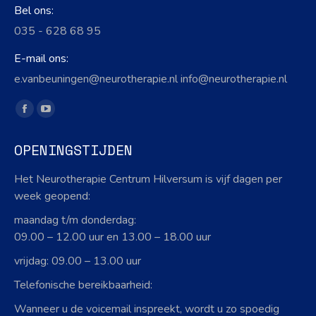
Bel ons:
035 - 628 68 95
E-mail ons:
e.vanbeuningen@neurotherapie.nl info@neurotherapie.nl
Vind ons op:
Facebook
YouTube
page
page
OPENINGSTIJDEN
opens
opens
in
in
Het Neurotherapie Centrum Hilversum is vijf dagen per
new
new
week geopend:
window
window
maandag t/m donderdag:
09.00 – 12.00 uur en 13.00 – 18.00 uur
vrijdag: 09.00 – 13.00 uur
Telefonische bereikbaarheid:
Wanneer u de voicemail inspreekt, wordt u zo spoedig