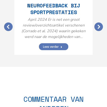
NEUROFEEDBACK BIJ
SPORTPRESTATIES
O
April 2024 Er is net een groot
review/overzichtsartikel verschenen
(Corrado et al. 2024) waarin gekeken
werd naar de mogelijkheden van…
Lees verder
N
n
COMMENTAAR VAN