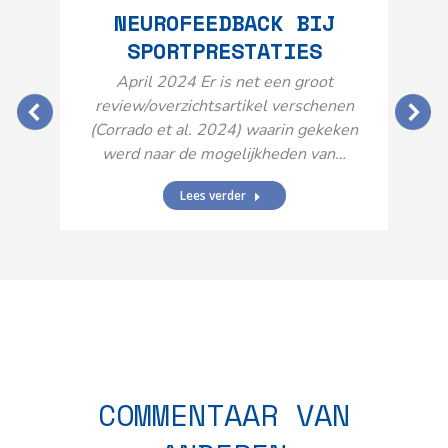
NEUROFEEDBACK BIJ
SPORTPRESTATIES
O
April 2024 Er is net een groot
review/overzichtsartikel verschenen
(Corrado et al. 2024) waarin gekeken
werd naar de mogelijkheden van…
Lees verder
N
n
COMMENTAAR VAN