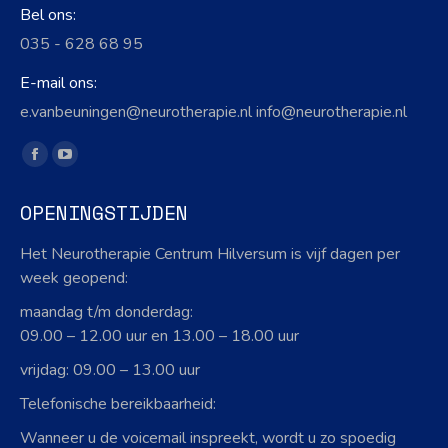
Bel ons:
035 - 628 68 95
E-mail ons:
e.vanbeuningen@neurotherapie.nl info@neurotherapie.nl
Vind ons op:
Facebook
YouTube
page
page
OPENINGSTIJDEN
opens
opens
in
in
Het Neurotherapie Centrum Hilversum is vijf dagen per
new
new
week geopend:
window
window
maandag t/m donderdag:
09.00 – 12.00 uur en 13.00 – 18.00 uur
vrijdag: 09.00 – 13.00 uur
Telefonische bereikbaarheid:
Wanneer u de voicemail inspreekt, wordt u zo spoedig