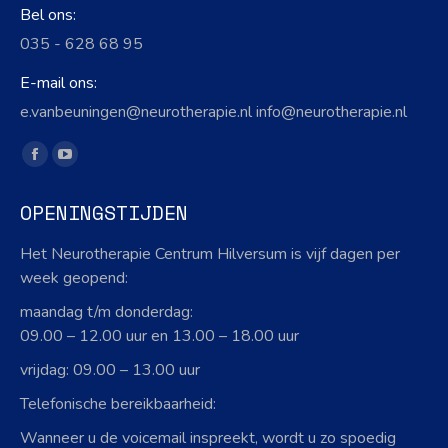
Bel ons:
035 - 628 68 95
E-mail ons:
e.vanbeuningen@neurotherapie.nl info@neurotherapie.nl
Vind ons op:
Facebook
YouTube
page
page
OPENINGSTIJDEN
opens
opens
in
in
Het Neurotherapie Centrum Hilversum is vijf dagen per
new
new
week geopend:
window
window
maandag t/m donderdag:
09.00 – 12.00 uur en 13.00 – 18.00 uur
vrijdag: 09.00 – 13.00 uur
Telefonische bereikbaarheid:
Wanneer u de voicemail inspreekt, wordt u zo spoedig