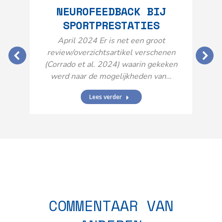
NEUROFEEDBACK BIJ
SPORTPRESTATIES
O
April 2024 Er is net een groot
review/overzichtsartikel verschenen
(Corrado et al. 2024) waarin gekeken
werd naar de mogelijkheden van…
Lees verder
N
n
COMMENTAAR VAN