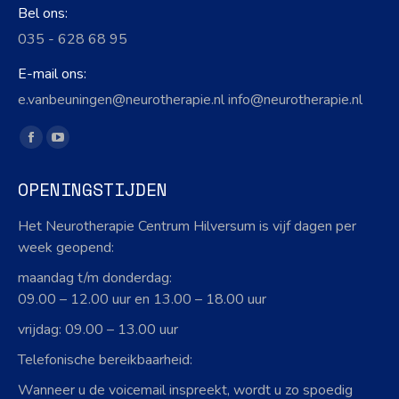
Bel ons:
035 - 628 68 95
E-mail ons:
e.vanbeuningen@neurotherapie.nl info@neurotherapie.nl
Vind ons op:
Facebook
YouTube
page
page
OPENINGSTIJDEN
opens
opens
in
in
Het Neurotherapie Centrum Hilversum is vijf dagen per
new
new
week geopend:
window
window
maandag t/m donderdag:
09.00 – 12.00 uur en 13.00 – 18.00 uur
vrijdag: 09.00 – 13.00 uur
Telefonische bereikbaarheid:
Wanneer u de voicemail inspreekt, wordt u zo spoedig