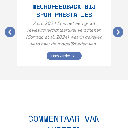
NEUROFEEDBACK BIJ
SPORTPRESTATIES
O
April 2024 Er is net een groot
review/overzichtsartikel verschenen
(Corrado et al. 2024) waarin gekeken
werd naar de mogelijkheden van…
Lees verder
N
n
COMMENTAAR VAN