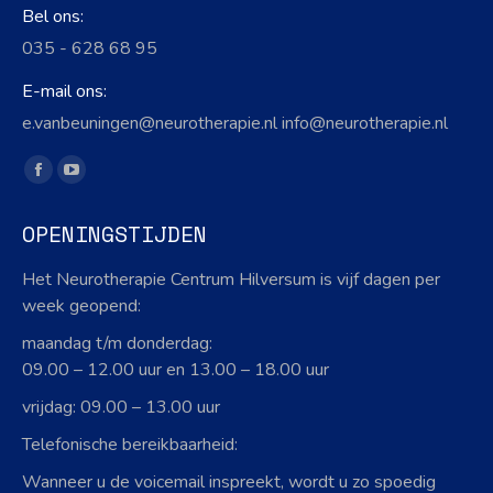
Bel ons:
035 - 628 68 95
E-mail ons:
e.vanbeuningen@neurotherapie.nl info@neurotherapie.nl
Vind ons op:
Facebook
YouTube
page
page
OPENINGSTIJDEN
opens
opens
in
in
Het Neurotherapie Centrum Hilversum is vijf dagen per
new
new
week geopend:
window
window
maandag t/m donderdag:
09.00 – 12.00 uur en 13.00 – 18.00 uur
vrijdag: 09.00 – 13.00 uur
Telefonische bereikbaarheid:
Wanneer u de voicemail inspreekt, wordt u zo spoedig