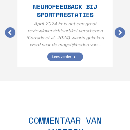
NEUROFEEDBACK BIJ
SPORTPRESTATIES
O
April 2024 Er is net een groot
review/overzichtsartikel verschenen
(Corrado et al. 2024) waarin gekeken
werd naar de mogelijkheden van…
Lees verder
N
n
COMMENTAAR VAN