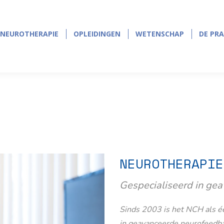
NEUROTHERAPIE
OPLEIDINGEN
WETENSCHAP
DE PRA
NEUROTHERAPIE
OPLEIDINGEN
WETENSCHAP
DE PRA
NEUROTHERAPIE
Gespecialiseerd in ge
Sinds 2003 is het NCH als éé
in geavanceerde neurofeedb