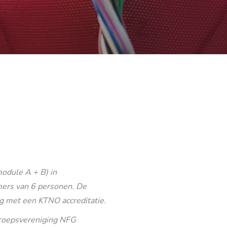
odule A + B) in
ers van 6 personen. De
g met een KTNO accreditatie.
eroepsvereniging NFG