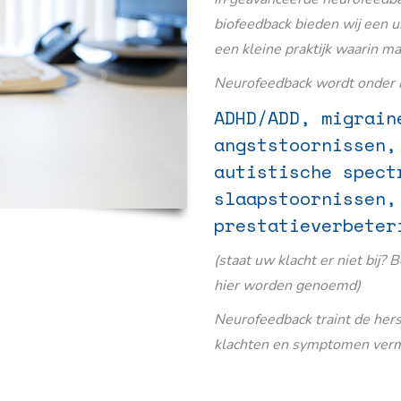
biofeedback bieden wij een u
een kleine praktijk waarin m
Neurofeedback wordt onder m
ADHD/ADD, migrain
angststoornissen,
autistische spect
slaapstoornissen,
prestatieverbeter
(staat uw klacht er niet bij? 
hier worden genoemd)
Neurofeedback traint de her
klachten en symptomen verm