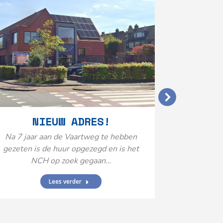
VERGO
NIEUW ADRES!
20
Na 7 jaar aan de Vaartweg te hebben
gezeten is de huur opgezegd en is het
Het Neuro
NCH op zoek gegaan…
is aange
Federatie 
Lees verder
federatie