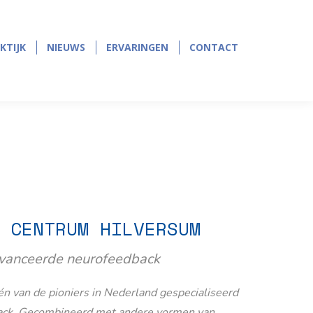
page
page
opens
opens
in
in
KTIJK
NIEUWS
ERVARINGEN
CONTACT
KTIJK
NIEUWS
ERVARINGEN
CONTACT
new
new
window
window
 CENTRUM HILVERSUM
avanceerde neurofeedback
n van de pioniers in Nederland gespecialiseerd
ack. Gecombineerd met andere vormen van