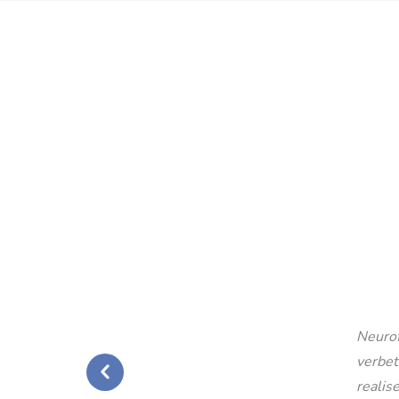
Neurof
verbet
realise